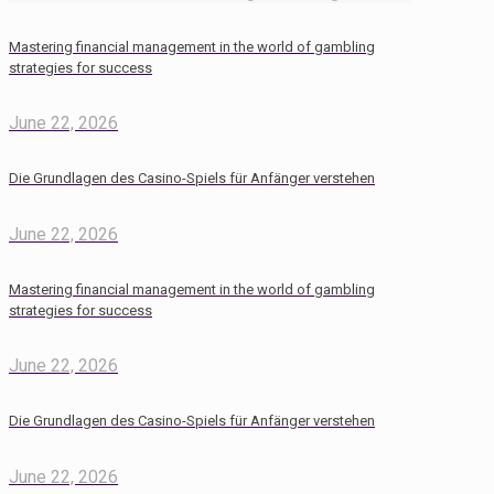
Mastering financial management in the world of gambling
strategies for success
June 22, 2026
Die Grundlagen des Casino-Spiels für Anfänger verstehen
June 22, 2026
Mastering financial management in the world of gambling
strategies for success
June 22, 2026
Die Grundlagen des Casino-Spiels für Anfänger verstehen
June 22, 2026