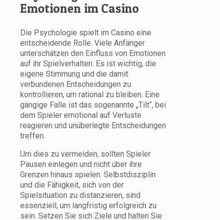
Emotionen im Casino
Die Psychologie spielt im Casino eine
entscheidende Rolle. Viele Anfänger
unterschätzen den Einfluss von Emotionen
auf ihr Spielverhalten. Es ist wichtig, die
eigene Stimmung und die damit
verbundenen Entscheidungen zu
kontrollieren, um rational zu bleiben. Eine
gängige Falle ist das sogenannte „Tilt“, bei
dem Spieler emotional auf Verluste
reagieren und unüberlegte Entscheidungen
treffen.
Um dies zu vermeiden, sollten Spieler
Pausen einlegen und nicht über ihre
Grenzen hinaus spielen. Selbstdisziplin
und die Fähigkeit, sich von der
Spielsituation zu distanzieren, sind
essenziell, um langfristig erfolgreich zu
sein. Setzen Sie sich Ziele und halten Sie