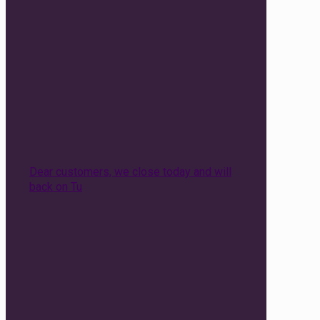
Dear customers, we close today and will
back on Tu