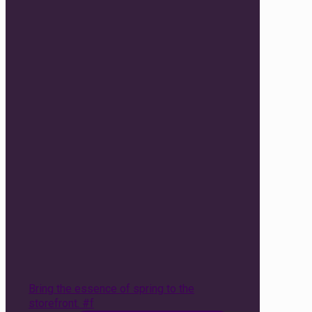
Bring the essence of spring to the
storefront. #f