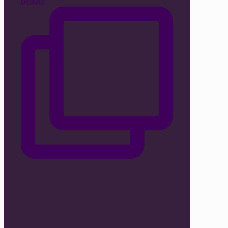
beautif