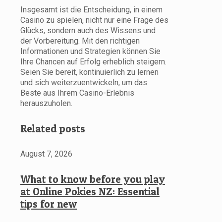
Insgesamt ist die Entscheidung, in einem
Casino zu spielen, nicht nur eine Frage des
Glücks, sondern auch des Wissens und
der Vorbereitung. Mit den richtigen
Informationen und Strategien können Sie
Ihre Chancen auf Erfolg erheblich steigern.
Seien Sie bereit, kontinuierlich zu lernen
und sich weiterzuentwickeln, um das
Beste aus Ihrem Casino-Erlebnis
herauszuholen.
Related posts
August 7, 2026
What to know before you play
at Online Pokies NZ: Essential
tips for new