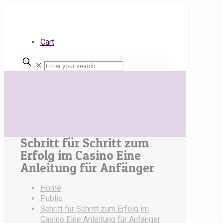
Cart
✕
Schritt für Schritt zum
Erfolg im Casino Eine
Anleitung für Anfänger
Home
Public
Schritt für Schritt zum Erfolg im
Casino Eine Anleitung für Anfänger