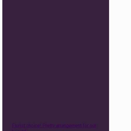
Florist choice! Pretty arrangement for our