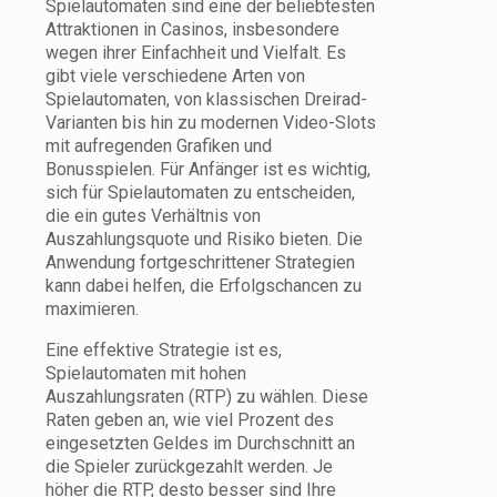
Spielautomaten sind eine der beliebtesten
Attraktionen in Casinos, insbesondere
wegen ihrer Einfachheit und Vielfalt. Es
gibt viele verschiedene Arten von
Spielautomaten, von klassischen Dreirad-
Varianten bis hin zu modernen Video-Slots
mit aufregenden Grafiken und
Bonusspielen. Für Anfänger ist es wichtig,
sich für Spielautomaten zu entscheiden,
die ein gutes Verhältnis von
Auszahlungsquote und Risiko bieten. Die
Anwendung fortgeschrittener Strategien
kann dabei helfen, die Erfolgschancen zu
maximieren.
Eine effektive Strategie ist es,
Spielautomaten mit hohen
Auszahlungsraten (RTP) zu wählen. Diese
Raten geben an, wie viel Prozent des
eingesetzten Geldes im Durchschnitt an
die Spieler zurückgezahlt werden. Je
höher die RTP, desto besser sind Ihre