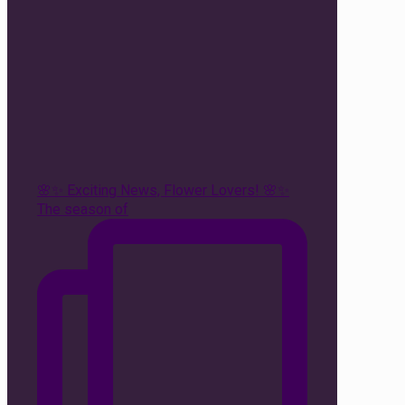
🌸✨ Exciting News, Flower Lovers! 🌸✨
The season of