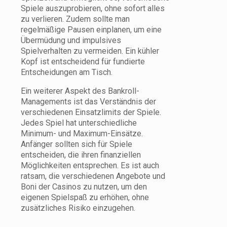
Spiele auszuprobieren, ohne sofort alles
zu verlieren. Zudem sollte man
regelmäßige Pausen einplanen, um eine
Übermüdung und impulsives
Spielverhalten zu vermeiden. Ein kühler
Kopf ist entscheidend für fundierte
Entscheidungen am Tisch.
Ein weiterer Aspekt des Bankroll-
Managements ist das Verständnis der
verschiedenen Einsatzlimits der Spiele.
Jedes Spiel hat unterschiedliche
Minimum- und Maximum-Einsätze.
Anfänger sollten sich für Spiele
entscheiden, die ihren finanziellen
Möglichkeiten entsprechen. Es ist auch
ratsam, die verschiedenen Angebote und
Boni der Casinos zu nutzen, um den
eigenen Spielspaß zu erhöhen, ohne
zusätzliches Risiko einzugehen.