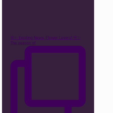
🌸✨ Exciting News, Flower Lovers! 🌸✨
The season of