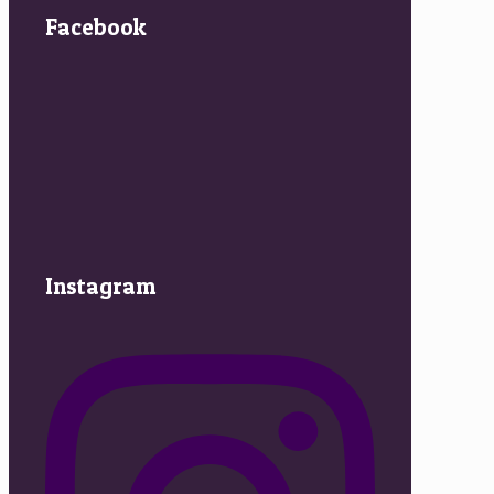
Facebook
Instagram