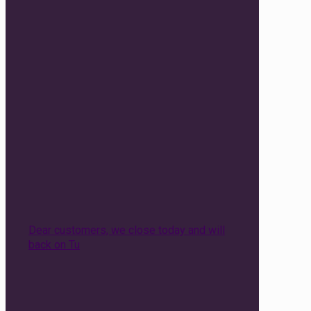
Dear customers, we close today and will
back on Tu