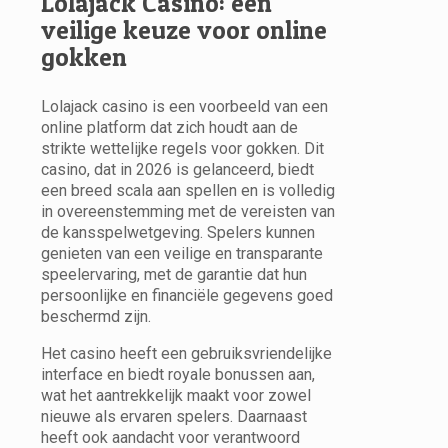
Lolajack Casino: een
veilige keuze voor online
gokken
Lolajack casino is een voorbeeld van een
online platform dat zich houdt aan de
strikte wettelijke regels voor gokken. Dit
casino, dat in 2026 is gelanceerd, biedt
een breed scala aan spellen en is volledig
in overeenstemming met de vereisten van
de kansspelwetgeving. Spelers kunnen
genieten van een veilige en transparante
speelervaring, met de garantie dat hun
persoonlijke en financiële gegevens goed
beschermd zijn.
Het casino heeft een gebruiksvriendelijke
interface en biedt royale bonussen aan,
wat het aantrekkelijk maakt voor zowel
nieuwe als ervaren spelers. Daarnaast
heeft ook aandacht voor verantwoord