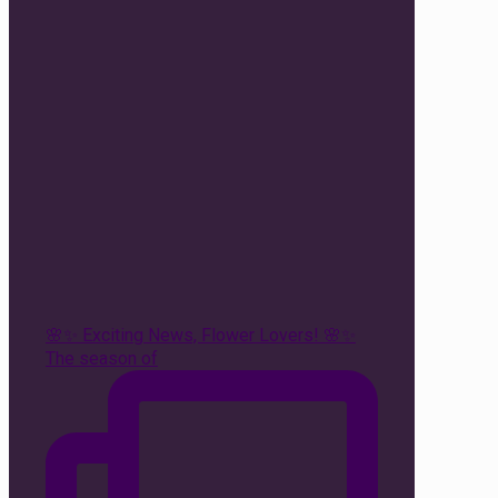
🌸✨ Exciting News, Flower Lovers! 🌸✨
The season of