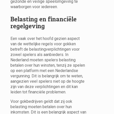
gezonde en veilige speelomgeving te
waarborgen voor iedereen.
Belasting en financiële
regelgeving
Een vaak over het hoofd gezien aspect
van de wettelijke regels voor gokken
betreft de belastingverplichtingen voor
zowel spelers als aanbieders. In
Nederland moeten spelers belasting
betalen over hun winsten, tenzij ze spelen
op een platform met een Nederlandse
vergunning. Dit is belangrijk om te weten,
aangezien veel spelers niet op de hoogte
zijn van deze verplichtingen en dit kan
leiden tot financiële problemen.
Voor gokbedrijven geldt dat zij ook
belasting moeten betalen over hun
inkomsten. Dit is een belangrijk aspect van