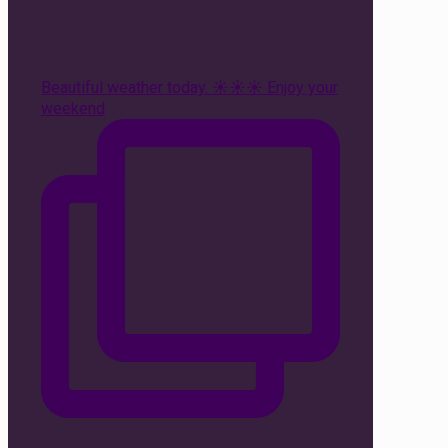
Beautiful weather today. ☀️☀️☀️ Enjoy your
weekend