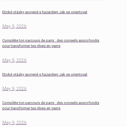
Etické otázky spojené s hazardem Jak se orientovat
May 9, 2026
Complète ton parcours de paris : des conseils approfondis
pour transformer tes rêves en gains
May 9, 2026
Etické otázky spojené s hazardem Jak se orientovat
May 9, 2026
Complète ton parcours de paris : des conseils approfondis
pour transformer tes rêves en gains
May 9, 2026