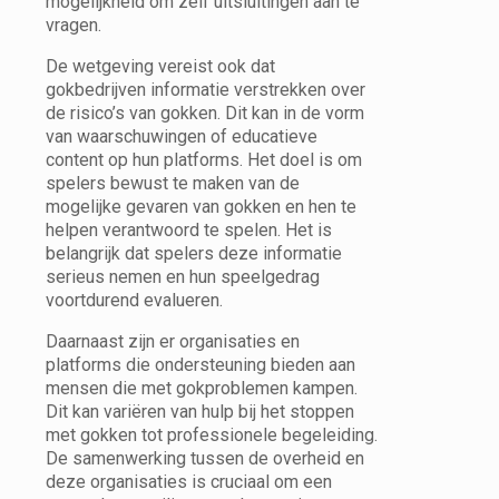
mogelijkheid om zelf uitsluitingen aan te
vragen.
De wetgeving vereist ook dat
gokbedrijven informatie verstrekken over
de risico’s van gokken. Dit kan in de vorm
van waarschuwingen of educatieve
content op hun platforms. Het doel is om
spelers bewust te maken van de
mogelijke gevaren van gokken en hen te
helpen verantwoord te spelen. Het is
belangrijk dat spelers deze informatie
serieus nemen en hun speelgedrag
voortdurend evalueren.
Daarnaast zijn er organisaties en
platforms die ondersteuning bieden aan
mensen die met gokproblemen kampen.
Dit kan variëren van hulp bij het stoppen
met gokken tot professionele begeleiding.
De samenwerking tussen de overheid en
deze organisaties is cruciaal om een