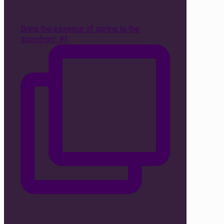
Bring the essence of spring to the
storefront. #f