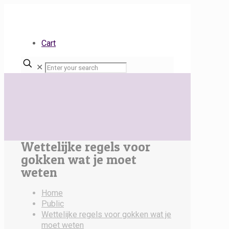
Cart
✕
Wettelijke regels voor
gokken wat je moet
weten
Home
Public
Wettelijke regels voor gokken wat je
moet weten