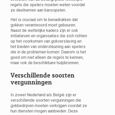
regels die spelers moeten weten voordat
ze deelnemen aan kansspelen.
Het is cruciaal om te benadrukken dat
gokken verantwoord moet gebeuren.
Naast de wettelijke kaders zijn er ook
initiatieven en organisaties die zich richten
op het voorkomen van gokverslaving en
het bieden van ondersteuning aan spelers
die in de problemen komen. Daarom is het
goed om niet alleen de regels te kennen,
maar ook de beschikbare hulpbronnen.
Verschillende soorten
vergunningen
In zowel Nederland als België zijn er
verschillende soorten vergunningen die
gokbedrijven moeten verkrijgen voordat ze
hun diensten mogen aanbieden. Deze