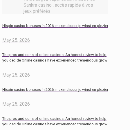
Sankra casino : accès rapide à vos
jeux préférés
Hispin casino bonuses in 2026: maximaliseer je winst en plezier
May 25, 2026
The pros and cons of online casinos: An honest review to help
you decide Online casinos have experienced tremendous grow
May 25, 2026
Hispin casino bonuses in 2026: maximaliseer je winst en plezier
May 25, 2026
The pros and cons of online casinos: An honest review to help
you decide Online casinos have experienced tremendous grow