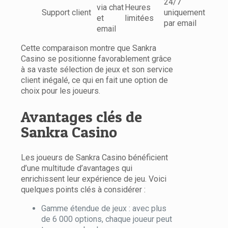
24/7
via chat
Heures
Support client
uniquement
et
limitées
par email
email
Cette comparaison montre que Sankra
Casino se positionne favorablement grâce
à sa vaste sélection de jeux et son service
client inégalé, ce qui en fait une option de
choix pour les joueurs.
Avantages clés de
Sankra Casino
Les joueurs de Sankra Casino bénéficient
d’une multitude d’avantages qui
enrichissent leur expérience de jeu. Voici
quelques points clés à considérer :
Gamme étendue de jeux : avec plus
de 6 000 options, chaque joueur peut