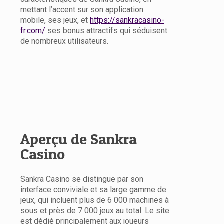
mettant l’accent sur son application
mobile, ses jeux, et
https://sankracasino-
fr.com/
ses bonus attractifs qui séduisent
de nombreux utilisateurs.
Aperçu de Sankra
Casino
Sankra Casino se distingue par son
interface conviviale et sa large gamme de
jeux, qui incluent plus de 6 000 machines à
sous et près de 7 000 jeux au total. Le site
est dédié principalement aux joueurs