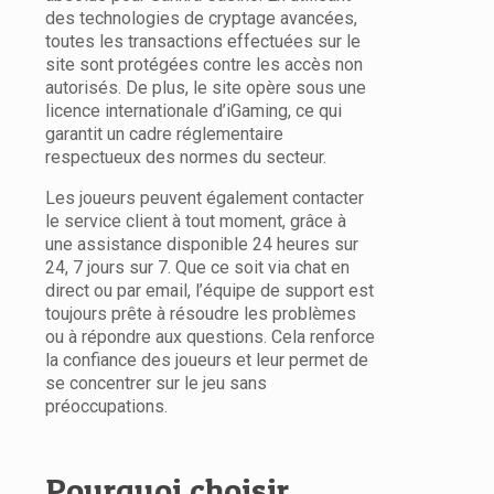
des technologies de cryptage avancées,
toutes les transactions effectuées sur le
site sont protégées contre les accès non
autorisés. De plus, le site opère sous une
licence internationale d’iGaming, ce qui
garantit un cadre réglementaire
respectueux des normes du secteur.
Les joueurs peuvent également contacter
le service client à tout moment, grâce à
une assistance disponible 24 heures sur
24, 7 jours sur 7. Que ce soit via chat en
direct ou par email, l’équipe de support est
toujours prête à résoudre les problèmes
ou à répondre aux questions. Cela renforce
la confiance des joueurs et leur permet de
se concentrer sur le jeu sans
préoccupations.
Pourquoi choisir