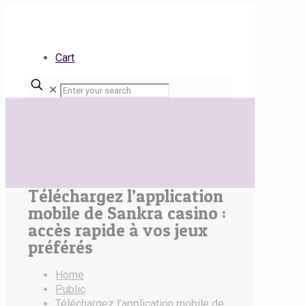
Cart
✕
Téléchargez l’application
mobile de Sankra casino :
accès rapide à vos jeux
préférés
Home
Public
Téléchargez l’application mobile de