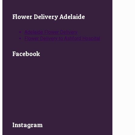
Flower Delivery Adelaide
Adelaide Flower Delivery
Flower Delivery to Ashford Hospital
Facebook
Instagram