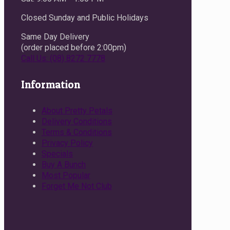
Closed Sunday and Public Holidays
Same Day Delivery
(order placed before 2:00pm)
Call Us: (08) 8272 7778
Information
About Pretty Petals
Delivery Conditions
Terms & Conditions
Privacy Policy
Specials
Buy A Bunch
Most Popular
Forget Me Not Club