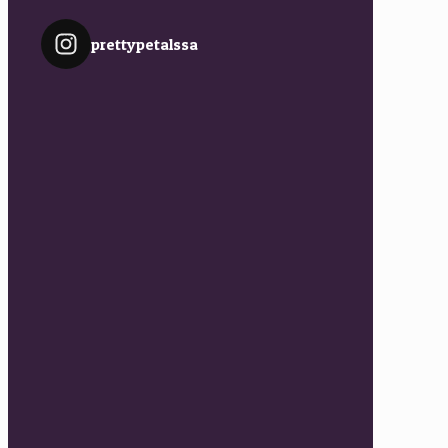
prettypetalssa