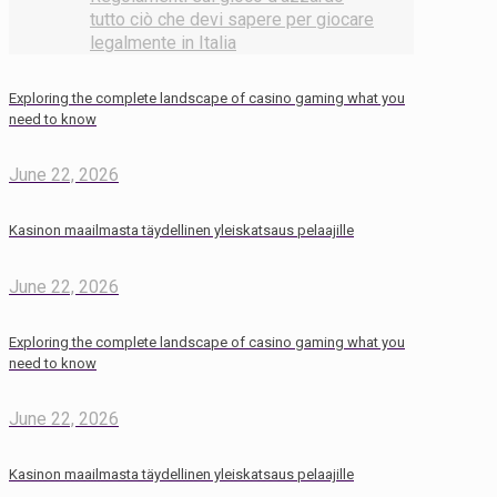
tutto ciò che devi sapere per giocare
legalmente in Italia
Exploring the complete landscape of casino gaming what you
need to know
June 22, 2026
Kasinon maailmasta täydellinen yleiskatsaus pelaajille
June 22, 2026
Exploring the complete landscape of casino gaming what you
need to know
June 22, 2026
Kasinon maailmasta täydellinen yleiskatsaus pelaajille