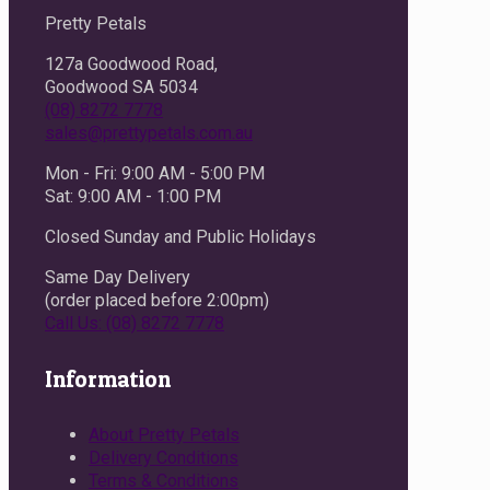
Pretty Petals
127a Goodwood Road,
Goodwood SA 5034
(08) 8272 7778
sales@prettypetals.com.au
Mon - Fri: 9:00 AM - 5:00 PM
Sat: 9:00 AM - 1:00 PM
Closed Sunday and Public Holidays
Same Day Delivery
(order placed before 2:00pm)
Call Us: (08) 8272 7778
Information
About Pretty Petals
Delivery Conditions
Terms & Conditions