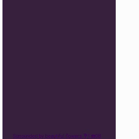
Surrounded by beautiful flowers 💐! ☎️08