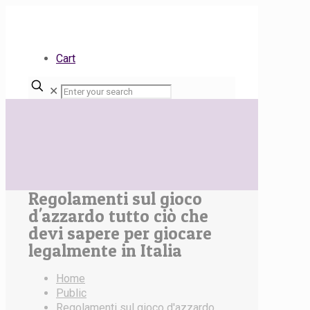
Cart
✕
Regolamenti sul gioco
d'azzardo tutto ciò che
devi sapere per giocare
legalmente in Italia
Home
Public
Regolamenti sul gioco d'azzardo