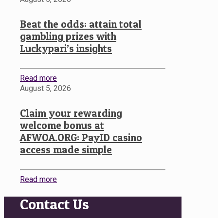
Beat the odds: attain total
gambling prizes with
Luckypari’s insights
Read more
August 5, 2026
Claim your rewarding
welcome bonus at
AFWOA.ORG: PayID casino
access made simple
Read more
Contact Us