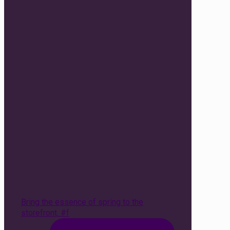
Bring the essence of spring to the
storefront. #f