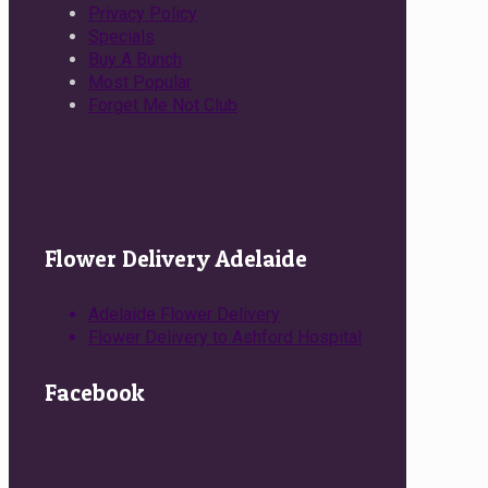
Privacy Policy
Specials
Buy A Bunch
Most Popular
Forget Me Not Club
Flower Delivery Adelaide
Adelaide Flower Delivery
Flower Delivery to Ashford Hospital
Facebook