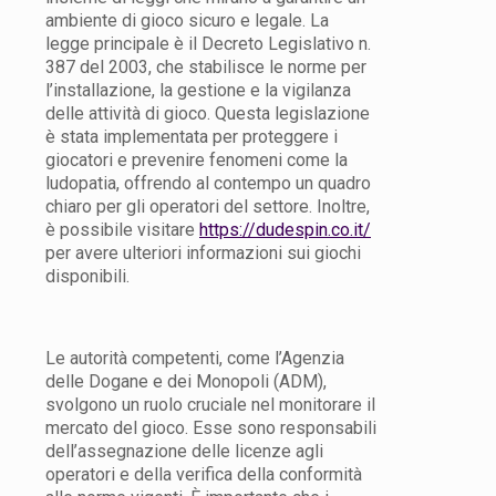
ambiente di gioco sicuro e legale. La
legge principale è il Decreto Legislativo n.
387 del 2003, che stabilisce le norme per
l’installazione, la gestione e la vigilanza
delle attività di gioco. Questa legislazione
è stata implementata per proteggere i
giocatori e prevenire fenomeni come la
ludopatia, offrendo al contempo un quadro
chiaro per gli operatori del settore. Inoltre,
è possibile visitare
https://dudespin.co.it/
per avere ulteriori informazioni sui giochi
disponibili.
Le autorità competenti, come l’Agenzia
delle Dogane e dei Monopoli (ADM),
svolgono un ruolo cruciale nel monitorare il
mercato del gioco. Esse sono responsabili
dell’assegnazione delle licenze agli
operatori e della verifica della conformità