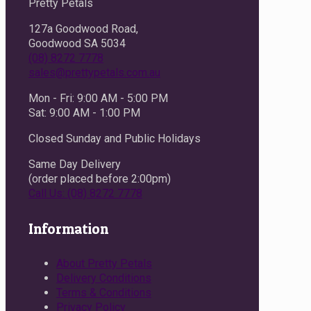
Pretty Petals
127a Goodwood Road,
Goodwood SA 5034
(08) 8272 7778
sales@prettypetals.com.au
Mon - Fri: 9:00 AM - 5:00 PM
Sat: 9:00 AM - 1:00 PM
Closed Sunday and Public Holidays
Same Day Delivery
(order placed before 2:00pm)
Call Us: (08) 8272 7778
Information
About Pretty Petals
Delivery Conditions
Terms & Conditions
Privacy Policy