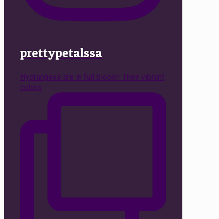
prettypetalssa
Hydrangeas are in full bloom! Their vibrant
colors