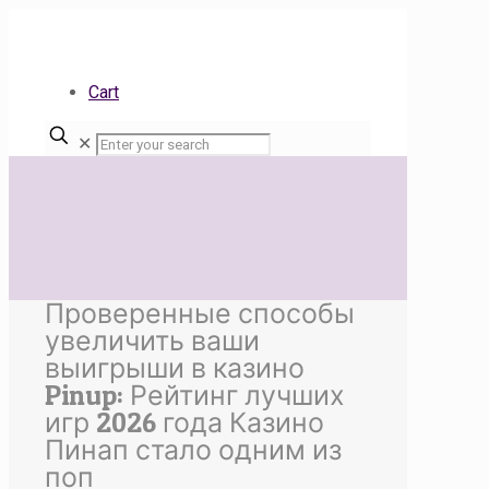
Cart
✕
Проверенные способы
увеличить ваши
выигрыши в казино
Pinup: Рейтинг лучших
игр 2026 года Казино
Пинап стало одним из
поп