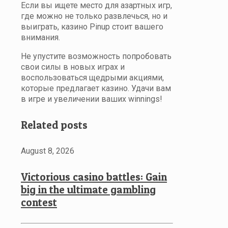
Если вы ищете место для азартных игр,
где можно не только развлечься, но и
выиграть, казино Pinup стоит вашего
внимания.
Не упустите возможность попробовать
свои силы в новых играх и
воспользоваться щедрыми акциями,
которые предлагает казино. Удачи вам
в игре и увеличении ваших winnings!
Related posts
August 8, 2026
Victorious casino battles: Gain
big in the ultimate gambling
contest