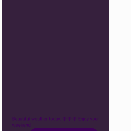
Beautiful weather today. ☀️☀️☀️ Enjoy your
weekend