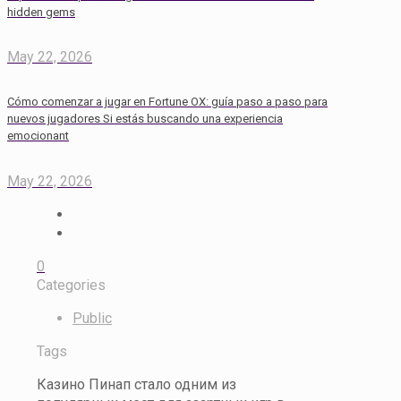
hidden gems
May 22, 2026
Cómo comenzar a jugar en Fortune OX: guía paso a paso para
nuevos jugadores Si estás buscando una experiencia
emocionant
May 22, 2026
0
Categories
Public
Tags
Казино Пинап стало одним из