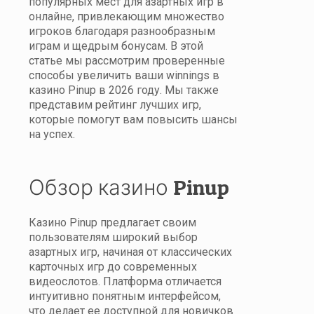
популярных мест для азартных игр в
онлайне, привлекающим множество
игроков благодаря разнообразным
играм и щедрым бонусам. В этой
статье мы рассмотрим проверенные
способы увеличить ваши winnings в
казино Pinup в 2026 году. Мы также
представим рейтинг лучших игр,
которые помогут вам повысить шансы
на успех.
Обзор казино Pinup
Казино Pinup предлагает своим
пользователям широкий выбор
азартных игр, начиная от классических
карточных игр до современных
видеослотов. Платформа отличается
интуитивно понятным интерфейсом,
что делает ее доступной для новичков