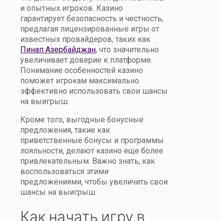
и опытных игроков. Казино
гарантирует безопасность и честность,
предлагая лицензированные игры от
известных провайдеров, таких как
Пинап Азербайджан
, что значительно
увеличивает доверие к платформе.
Понимание особенностей казино
поможет игрокам максимально
эффективно использовать свои шансы
на выигрыш.
Кроме того, выгодные бонусные
предложения, такие как
приветственные бонусы и программы
лояльности, делают казино еще более
привлекательным. Важно знать, как
воспользоваться этими
предложениями, чтобы увеличить свои
шансы на выигрыш.
Как начать игру в