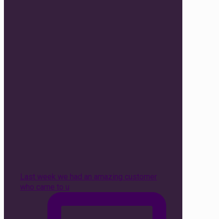
Last week we had an amazing customer
who came to u