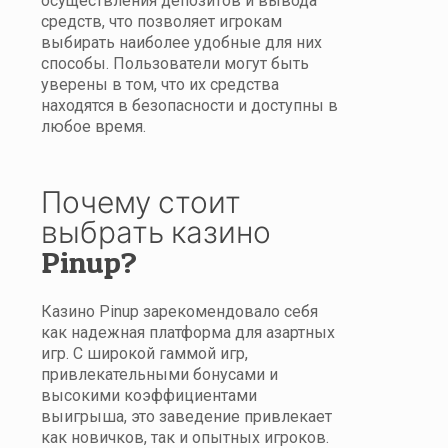
осуществления депозитов и вывода
средств, что позволяет игрокам
выбирать наиболее удобные для них
способы. Пользователи могут быть
уверены в том, что их средства
находятся в безопасности и доступны в
любое время.
Почему стоит
выбрать казино
Pinup?
Казино Pinup зарекомендовало себя
как надежная платформа для азартных
игр. С широкой гаммой игр,
привлекательными бонусами и
высокими коэффициентами
выигрыша, это заведение привлекает
как новичков, так и опытных игроков.