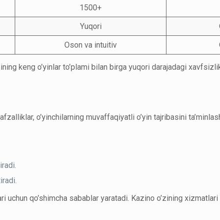
1500+
Yuqori
Oson va intuitiv
ning keng o’yinlar to’plami bilan birga yuqori darajadagi xavfsizl
fzalliklar, o’yinchilarning muvaffaqiyatli o’yin tajribasini ta’minla
iradi.
iradi.
ari uchun qo’shimcha sabablar yaratadi. Kazino o’zining xizmatlari