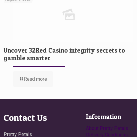
Uncover 32Red Casino integrity secrets to
gamble smarter
Read more
Contact Us
Information
About Pretty Petals
Pretty Petals
Delivery Conditions