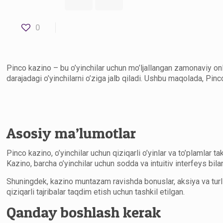
0
Pinco kazino – bu o’yinchilar uchun mo’ljallangan zamonaviy onla
darajadagi o’yinchilarni o’ziga jalb qiladi. Ushbu maqolada, Pi
Asosiy ma’lumotlar
Pinco kazino, o’yinchilar uchun qiziqarli o’yinlar va to’plamlar ta
Kazino, barcha o’yinchilar uchun sodda va intuitiv interfeys bila
Shuningdek, kazino muntazam ravishda bonuslar, aksiya va turli xi
qiziqarli tajribalar taqdim etish uchun tashkil etilgan.
Qanday boshlash kerak