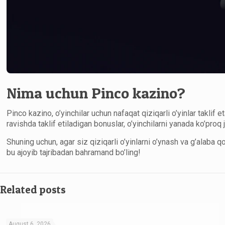
Nima uchun Pinco kazino?
Pinco kazino, o’yinchilar uchun nafaqat qiziqarli o’yinlar taklif 
ravishda taklif etiladigan bonuslar, o’yinchilarni yanada ko’proq 
Shuning uchun, agar siz qiziqarli o’yinlarni o’ynash va g’alaba 
bu ajoyib tajribadan bahramand bo’ling!
Related posts
August 6, 2026