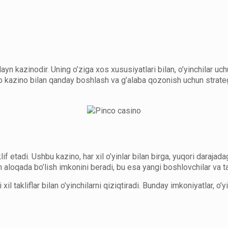
yn kazinodir. Uning o’ziga xos xususiyatlari bilan, o’yinchilar uc
nco kazino bilan qanday boshlash va g’alaba qozonish uchun strate
klif etadi. Ushbu kazino, har xil o’yinlar bilan birga, yuqori daraja
n aloqada bo’lish imkonini beradi, bu esa yangi boshlovchilar va tajr
l takliflar bilan o’yinchilarni qiziqtiradi. Bunday imkoniyatlar, o