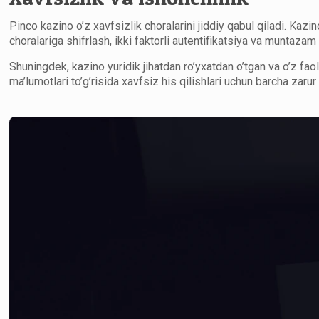
Pinco kazino o’z xavfsizlik choralarini jiddiy qabul qiladi. Ka
choralariga shifrlash, ikki faktorli autentifikatsiya va muntazam r
Shuningdek, kazino yuridik jihatdan ro’yxatdan o’tgan va o’z faol
ma’lumotlari to’g’risida xavfsiz his qilishlari uchun barcha zarur 