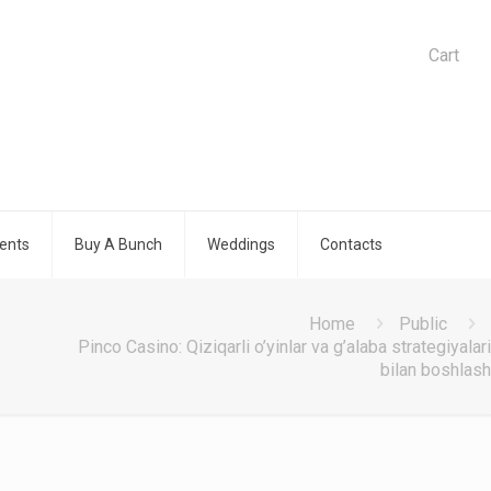
Cart
ents
Buy A Bunch
Weddings
Contacts
Home
Public
Pinco Casino: Qiziqarli o’yinlar va g’alaba strategiyalari
bilan boshlash