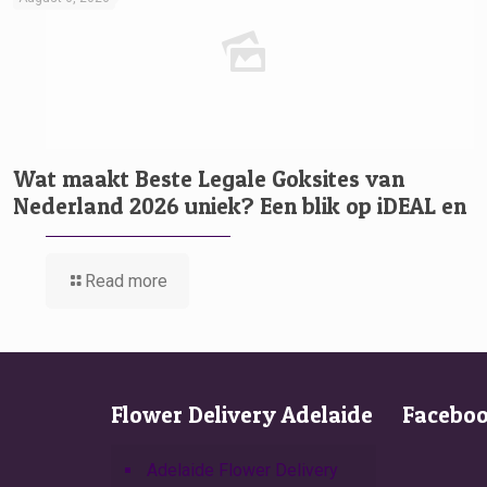
Wat maakt Beste Legale Goksites van
Nederland 2026 uniek? Een blik op iDEAL en
Read more
Flower Delivery Adelaide
Facebo
Adelaide Flower Delivery