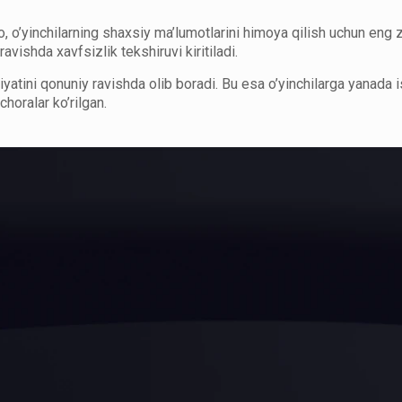
zino, o’yinchilarning shaxsiy ma’lumotlarini himoya qilish uchun e
avishda xavfsizlik tekshiruvi kiritiladi.
iyatini qonuniy ravishda olib boradi. Bu esa o’yinchilarga yanada i
choralar ko’rilgan.