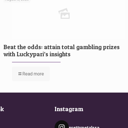
Beat the odds: attain total gambling prizes
with Luckypari’s insights
Read more
ok
Instagram
prettypetalssa