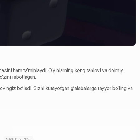
ribasini ham ta’minlaydi. O’yinlarning keng tanlovi va doimiy
o’zini isbotlagan.
ovingiz bo’ladi. Sizni kutayotgan g’alabalarga tayyor bo’ling va
August 5, 2026