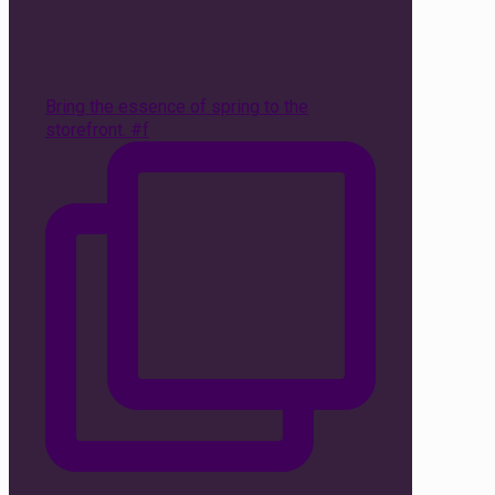
Bring the essence of spring to the
storefront. #f