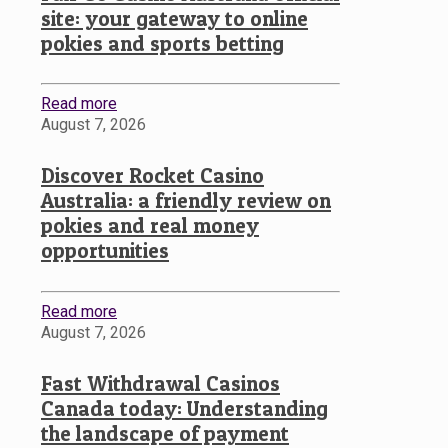
site: your gateway to online
pokies and sports betting
Read more
August 7, 2026
Discover Rocket Casino
Australia: a friendly review on
pokies and real money
opportunities
Read more
August 7, 2026
Fast Withdrawal Casinos
Canada today: Understanding
the landscape of payment