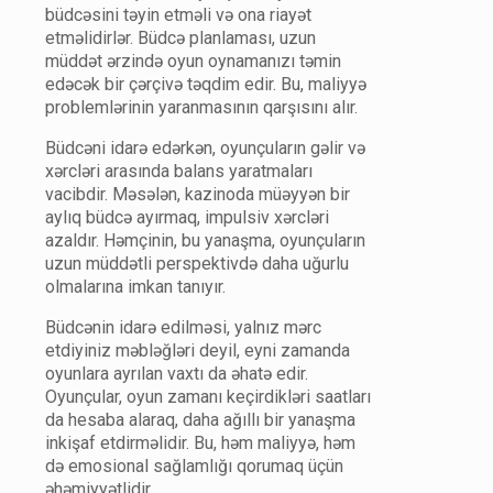
büdcəsini təyin etməli və ona riayət
etməlidirlər. Büdcə planlaması, uzun
müddət ərzində oyun oynamanızı təmin
edəcək bir çərçivə təqdim edir. Bu, maliyyə
problemlərinin yaranmasının qarşısını alır.
Büdcəni idarə edərkən, oyunçuların gəlir və
xərcləri arasında balans yaratmaları
vacibdir. Məsələn, kazinoda müəyyən bir
aylıq büdcə ayırmaq, impulsiv xərcləri
azaldır. Həmçinin, bu yanaşma, oyunçuların
uzun müddətli perspektivdə daha uğurlu
olmalarına imkan tanıyır.
Büdcənin idarə edilməsi, yalnız mərc
etdiyiniz məbləğləri deyil, eyni zamanda
oyunlara ayrılan vaxtı da əhatə edir.
Oyunçular, oyun zamanı keçirdikləri saatları
da hesaba alaraq, daha ağıllı bir yanaşma
inkişaf etdirməlidir. Bu, həm maliyyə, həm
də emosional sağlamlığı qorumaq üçün
əhəmiyyətlidir.