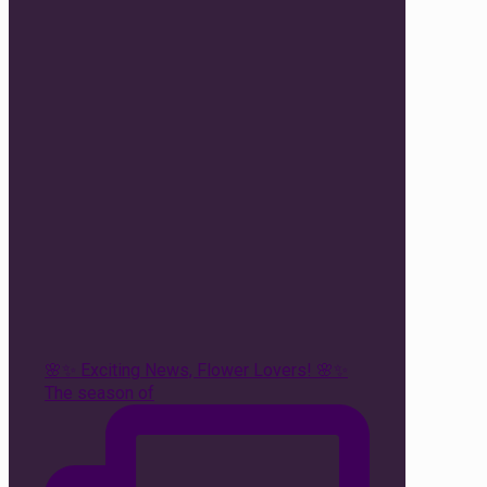
🌸✨ Exciting News, Flower Lovers! 🌸✨
The season of