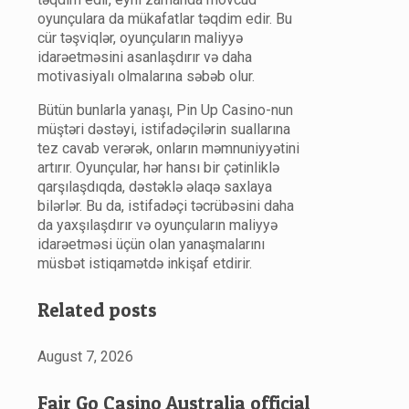
oyunçulara da mükafatlar təqdim edir. Bu
cür təşviqlər, oyunçuların maliyyə
idarəetməsini asanlaşdırır və daha
motivasiyalı olmalarına səbəb olur.
Bütün bunlarla yanaşı, Pin Up Casino-nun
müştəri dəstəyi, istifadəçilərin suallarına
tez cavab verərək, onların məmnuniyyətini
artırır. Oyunçular, hər hansı bir çətinliklə
qarşılaşdıqda, dəstəklə əlaqə saxlaya
bilərlər. Bu da, istifadəçi təcrübəsini daha
da yaxşılaşdırır və oyunçuların maliyyə
idarəetməsi üçün olan yanaşmalarını
müsbət istiqamətdə inkişaf etdirir.
Related posts
August 7, 2026
Fair Go Casino Australia official