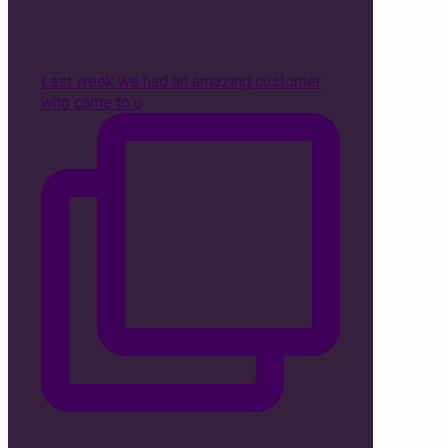
Last week we had an amazing customer
who came to u