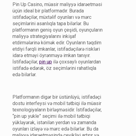
Pin Up Casino, müasir maliyyə idarəetməsi
üçün ideal bir platformadır. Burada
istifadəçilər, müxtəlif oyunları və mərc
seçimlərini asanlıqla tapa bilərlər. Bu
platformanın geniş oyun çeşidi, oyunçuların
maliyyə strategiyalarını inkişaf
etdirmələrinə kömək edir. Oyunların təqdim
etdiyi fərqli imkanlar, istifadəçilərə riskləri
idarə etməyi öyrənməyə imkan tanıyır.
İstifadəçilər,
pin up
ilə çoxsaylı oyunlardan
istifadə edərək, öz seçimlərini rahatlıqla
edə bilərlər.
Platformanın digər bir üstünlüyü, istifadəçi
dostu interfeysi və mobil tətbiqi ilə müasir
texnologiyaların birləşməsidir. İstifadəçilər,
“pin up yukle” seçimi ilə mobil tətbiqi
yükləyərək, istənilən yerdən və zamanda
oyunları izləyə və mərc edə bilərlər. Bu da
maliyyə idarəetməsində çevikliyi artırır və