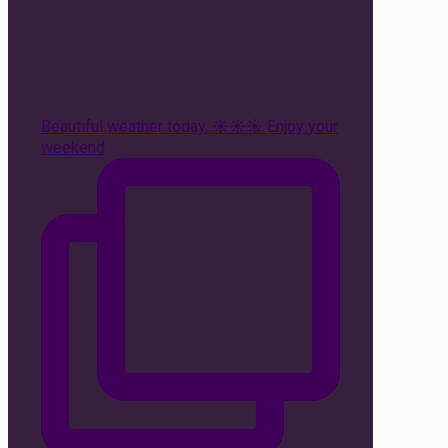
Beautiful weather today. ☀️☀️☀️ Enjoy your
weekend