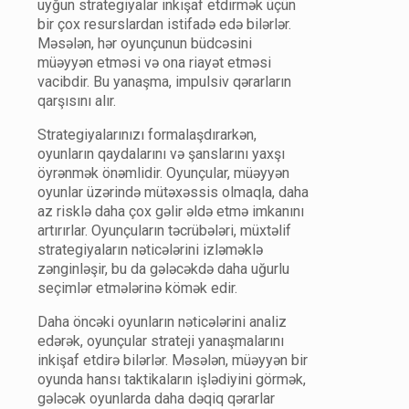
uyğun strategiyalar inkişaf etdirmək üçün
bir çox resurslardan istifadə edə bilərlər.
Məsələn, hər oyunçunun büdcəsini
müəyyən etməsi və ona riayət etməsi
vacibdir. Bu yanaşma, impulsiv qərarların
qarşısını alır.
Strategiyalarınızı formalaşdırarkən,
oyunların qaydalarını və şanslarını yaxşı
öyrənmək önəmlidir. Oyunçular, müəyyən
oyunlar üzərində mütəxəssis olmaqla, daha
az risklə daha çox gəlir əldə etmə imkanını
artırırlar. Oyunçuların təcrübələri, müxtəlif
strategiyaların nəticələrini izləməklə
zənginləşir, bu da gələcəkdə daha uğurlu
seçimlər etmələrinə kömək edir.
Daha öncəki oyunların nəticələrini analiz
edərək, oyunçular strateji yanaşmalarını
inkişaf etdirə bilərlər. Məsələn, müəyyən bir
oyunda hansı taktikaların işlədiyini görmək,
gələcək oyunlarda daha dəqiq qərarlar