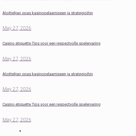
Aloittelijan opas kasinopelaamiseen ja strategioihin
May 27, 2026
Casino etiquette Tips voor een respectvolle spelervaring
May 27, 2026
Aloittelijan opas kasinopelaamiseen ja strategioihin
May 27, 2026
Casino etiquette Tips voor een respectvolle spelervaring
May 27, 2026