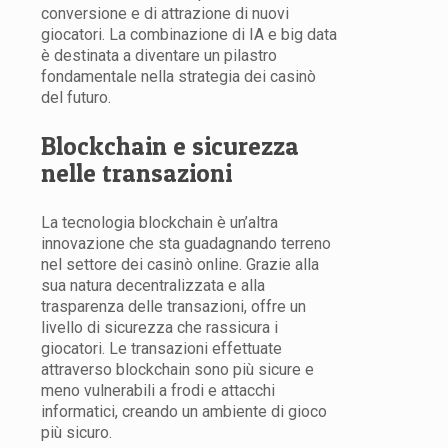
conversione e di attrazione di nuovi
giocatori. La combinazione di IA e big data
è destinata a diventare un pilastro
fondamentale nella strategia dei casinò
del futuro.
Blockchain e sicurezza
nelle transazioni
La tecnologia blockchain è un’altra
innovazione che sta guadagnando terreno
nel settore dei casinò online. Grazie alla
sua natura decentralizzata e alla
trasparenza delle transazioni, offre un
livello di sicurezza che rassicura i
giocatori. Le transazioni effettuate
attraverso blockchain sono più sicure e
meno vulnerabili a frodi e attacchi
informatici, creando un ambiente di gioco
più sicuro.