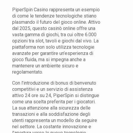
PiperSpin Casino rappresenta un esempio
di come le tendenze tecnologiche stiano
plasmando il futuro del gioco online. Attivo
dal 2025, questo casinò online offre una
vasta gamma di giochi, tra cui oltre 6.000
opzioni tra slot, tavoli e giochi dal vivo. La
piattaforma non solo utilizza tecnologie
avanzate per garantire un’esperienza di
gioco fluida, ma si impegna anche a
mantenere un ambiente sicuro e
regolamentato.
Con l’introduzione di bonus di benvenuto
competitivi e un servizio di assistenza
attivo 24 ore su 24, PiperSpin si distingue
come una scelta preferita per i giocatori.
La sua attenzione alla sicurezza delle
transazioni e alla soddisfazione degli
utenti rappresenta un modello da seguire
nel settore. La costante innovazione e
l’apertura verso le nuove tecnologie