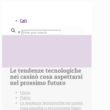
Cart
✕
Le tendenze tecnologiche
nei casinò cosa aspettarsi
nel prossimo futuro
Home
Public
Le tendenze tecnologiche nei casinò
cosa aspettarsi nel prossimo futuro