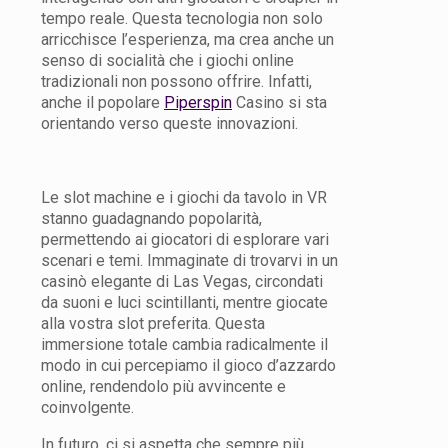
tempo reale. Questa tecnologia non solo
arricchisce l’esperienza, ma crea anche un
senso di socialità che i giochi online
tradizionali non possono offrire. Infatti,
anche il popolare
Piperspin
Casino si sta
orientando verso queste innovazioni.
Le slot machine e i giochi da tavolo in VR
stanno guadagnando popolarità,
permettendo ai giocatori di esplorare vari
scenari e temi. Immaginate di trovarvi in un
casinò elegante di Las Vegas, circondati
da suoni e luci scintillanti, mentre giocate
alla vostra slot preferita. Questa
immersione totale cambia radicalmente il
modo in cui percepiamo il gioco d’azzardo
online, rendendolo più avvincente e
coinvolgente.
In futuro, ci si aspetta che sempre più