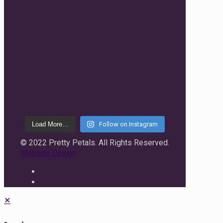
Load More…
Follow on Instagram
© 2022 Pretty Petals. All Rights Reserved.
Website Design
✕