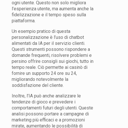
ogni utente. Questo non solo migliora
l’esperienza utente, ma aumenta anche la
fidelizzazione e il tempo speso sulla
piattaforma.
Un esempio pratico di questa
personalizzazione è l’uso di chatbot
alimentati da IA per il servizio clienti.
Questi strumenti possono rispondere a
domande frequenti, risolvere problemi e
persino offrire consigli sui giochi, tutto in
tempo reale. Ciò permette ai casinò di
fornire un supporto 24 ore su 24,
migliorando notevolmente la
soddisfazione del cliente.
Inoltre, l’IA può anche analizzare le
tendenze di gioco e prevedere i
comportamenti futuri degli utenti. Queste
analisi possono portare a campagne di
marketing più efficaci e a promozioni
mirate, aumentando le possibilità di