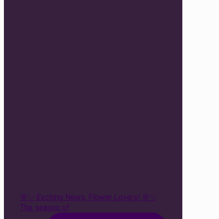
🌸✨ Exciting News, Flower Lovers! 🌸✨
The season of