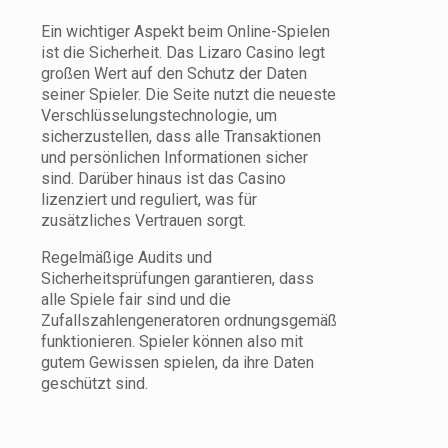
Ein wichtiger Aspekt beim Online-Spielen
ist die Sicherheit. Das Lizaro Casino legt
großen Wert auf den Schutz der Daten
seiner Spieler. Die Seite nutzt die neueste
Verschlüsselungstechnologie, um
sicherzustellen, dass alle Transaktionen
und persönlichen Informationen sicher
sind. Darüber hinaus ist das Casino
lizenziert und reguliert, was für
zusätzliches Vertrauen sorgt.
Regelmäßige Audits und
Sicherheitsprüfungen garantieren, dass
alle Spiele fair sind und die
Zufallszahlengeneratoren ordnungsgemäß
funktionieren. Spieler können also mit
gutem Gewissen spielen, da ihre Daten
geschützt sind.