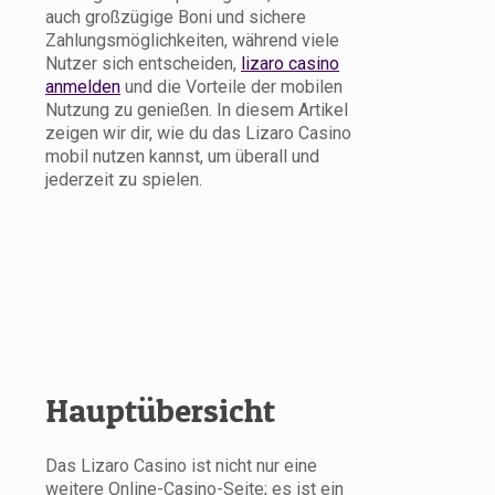
auch großzügige Boni und sichere
Zahlungsmöglichkeiten, während viele
Nutzer sich entscheiden,
lizaro casino
anmelden
und die Vorteile der mobilen
Nutzung zu genießen. In diesem Artikel
zeigen wir dir, wie du das Lizaro Casino
mobil nutzen kannst, um überall und
jederzeit zu spielen.
Hauptübersicht
Das Lizaro Casino ist nicht nur eine
weitere Online-Casino-Seite; es ist ein