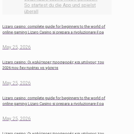
So startest du die App und spielst
überall
Lizaro casino: complete guide for beginners to the world of
online gaming Lizaro Casino si prepara a rivoluzionare il pa
May 25, 2026
Lizaro casino: Οι καλύτερες προσφορές και μπόνους του
2026 που δεν πρέπει να χάσετε
May 25, 2026
Lizaro casino: complete guide for beginners to the world of
online gaming Lizaro Casino si prepara a rivoluzionare il pa
May 25, 2026
Lizaro casino: Οι καλύτερες προσφορές και μπόνους του