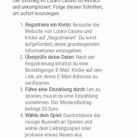
Der Einstieg im Lizaro Casino ist einfach
und unkompliziert. Folge diesen Schritten,
um sofort loszulegen:
Registriere ein Konto:
Besuche die
Website von Lizaro Casino und
klicke auf „Registrieren”. Du wirst
aufgefordert, deine grundlegenden
Informationen einzugeben.
Überprüfe deine Daten:
Nach der
Registrierung erhältst du eine
Bestätigungs-E-Mail. Klicke auf den
Link, um deine E-Mail-Adresse zu
verifizieren.
Führe eine Einzahlung durch:
Um zu
spielen, musst du eine Einzahlung
vornehmen. Der Mindestbetrag
beträgt 20 Euro.
Wähle dein Spiel:
Durchstöbere die
riesige Auswahl an Spielen und
wähle dein Lieblingsspiel oder
probiere etwas Neues aus.