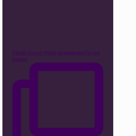
Florist choice! Pretty arrangement for our
beautif