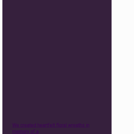
We created heartfelt floral wreaths in
memory of a