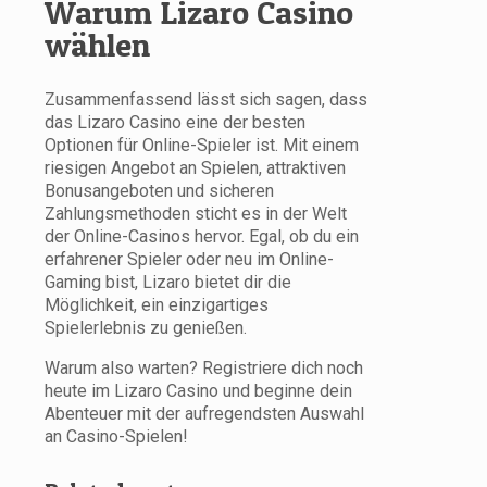
Warum Lizaro Casino
wählen
Zusammenfassend lässt sich sagen, dass
das Lizaro Casino eine der besten
Optionen für Online-Spieler ist. Mit einem
riesigen Angebot an Spielen, attraktiven
Bonusangeboten und sicheren
Zahlungsmethoden sticht es in der Welt
der Online-Casinos hervor. Egal, ob du ein
erfahrener Spieler oder neu im Online-
Gaming bist, Lizaro bietet dir die
Möglichkeit, ein einzigartiges
Spielerlebnis zu genießen.
Warum also warten? Registriere dich noch
heute im Lizaro Casino und beginne dein
Abenteuer mit der aufregendsten Auswahl
an Casino-Spielen!