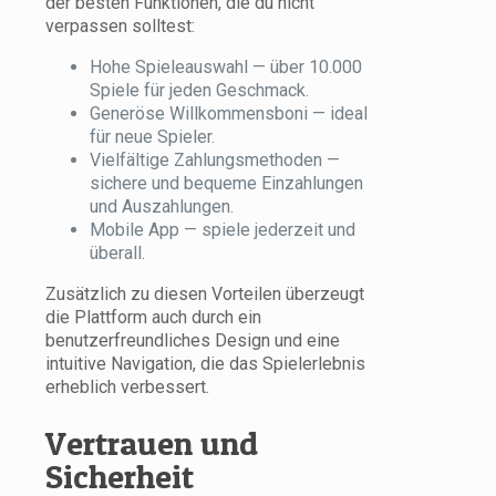
der besten Funktionen, die du nicht
verpassen solltest:
Hohe Spieleauswahl — über 10.000
Spiele für jeden Geschmack.
Generöse Willkommensboni — ideal
für neue Spieler.
Vielfältige Zahlungsmethoden —
sichere und bequeme Einzahlungen
und Auszahlungen.
Mobile App — spiele jederzeit und
überall.
Zusätzlich zu diesen Vorteilen überzeugt
die Plattform auch durch ein
benutzerfreundliches Design und eine
intuitive Navigation, die das Spielerlebnis
erheblich verbessert.
Vertrauen und
Sicherheit