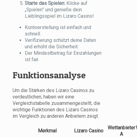
Starte das Spielen:
Klicke auf
„Spielen” und genieße dein
Lieblingsspiel im Lizaro Casino!
Kontoerstellung ist einfach und
schnell.
Verifizierung schützt deine Daten
und erhöht die Sicherheit.
Der Mindestbetrag für Einzahlungen
ist fair.
Funktionsanalyse
Um die Stärken des Lizaro Casinos zu
verdeutlichen, haben wir eine
Vergleichstabelle zusammengestellt, die
wichtige Funktionen des Lizaro Casinos
im Vergleich zu anderen Anbietern zeigt.
Wettanbieter
Merkmal
Lizaro Casino
A