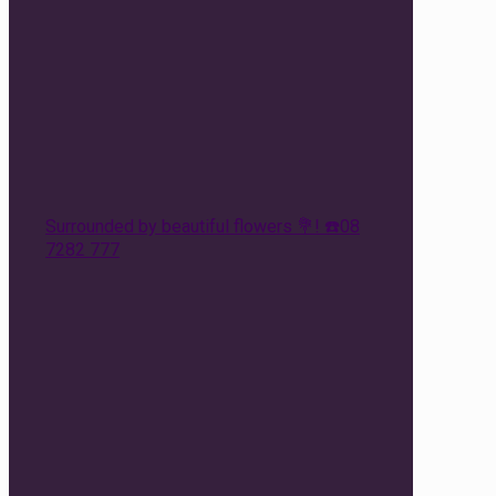
Surrounded by beautiful flowers 💐! ☎️08
7282 777