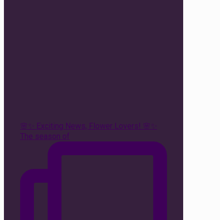
🌸✨ Exciting News, Flower Lovers! 🌸✨
The season of