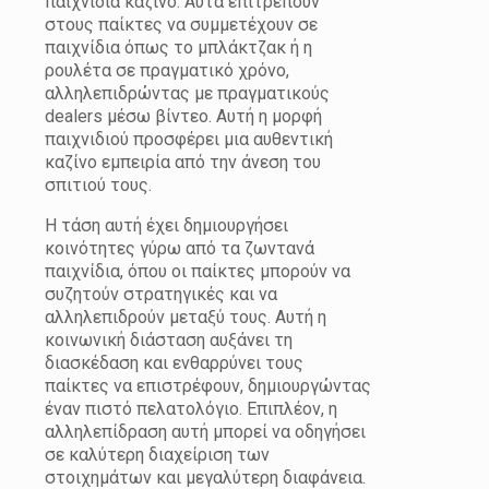
παιχνίδια καζίνο. Αυτά επιτρέπουν
στους παίκτες να συμμετέχουν σε
παιχνίδια όπως το μπλάκτζακ ή η
ρουλέτα σε πραγματικό χρόνο,
αλληλεπιδρώντας με πραγματικούς
dealers μέσω βίντεο. Αυτή η μορφή
παιχνιδιού προσφέρει μια αυθεντική
καζίνο εμπειρία από την άνεση του
σπιτιού τους.
Η τάση αυτή έχει δημιουργήσει
κοινότητες γύρω από τα ζωντανά
παιχνίδια, όπου οι παίκτες μπορούν να
συζητούν στρατηγικές και να
αλληλεπιδρούν μεταξύ τους. Αυτή η
κοινωνική διάσταση αυξάνει τη
διασκέδαση και ενθαρρύνει τους
παίκτες να επιστρέφουν, δημιουργώντας
έναν πιστό πελατολόγιο. Επιπλέον, η
αλληλεπίδραση αυτή μπορεί να οδηγήσει
σε καλύτερη διαχείριση των
στοιχημάτων και μεγαλύτερη διαφάνεια.