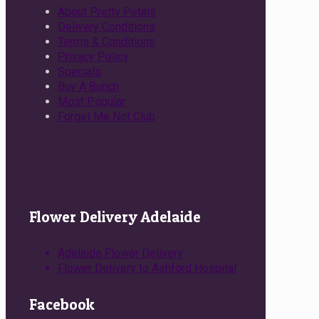
About Pretty Petals
Delivery Conditions
Terms & Conditions
Privacy Policy
Specials
Buy A Bunch
Most Popular
Forget Me Not Club
Flower Delivery Adelaide
Adelaide Flower Delivery
Flower Delivery to Ashford Hospital
Facebook