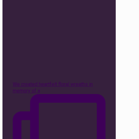
We created heartfelt floral wreaths in
memory of a