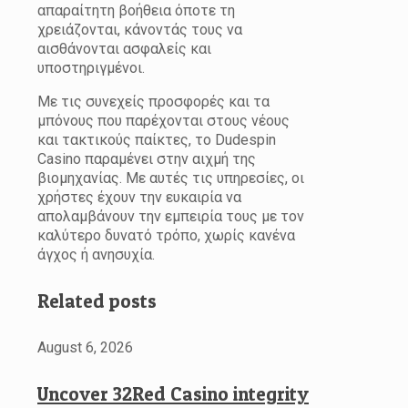
απαραίτητη βοήθεια όποτε τη
χρειάζονται, κάνοντάς τους να
αισθάνονται ασφαλείς και
υποστηριγμένοι.
Με τις συνεχείς προσφορές και τα
μπόνους που παρέχονται στους νέους
και τακτικούς παίκτες, το Dudespin
Casino παραμένει στην αιχμή της
βιομηχανίας. Με αυτές τις υπηρεσίες, οι
χρήστες έχουν την ευκαιρία να
απολαμβάνουν την εμπειρία τους με τον
καλύτερο δυνατό τρόπο, χωρίς κανένα
άγχος ή ανησυχία.
Related posts
August 6, 2026
Uncover 32Red Casino integrity