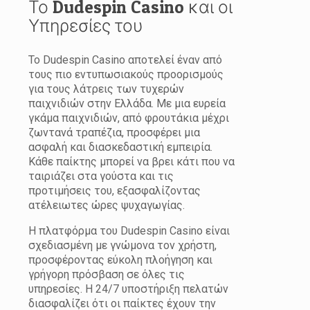
Το Dudespin Casino και οι
Υπηρεσίες του
Το Dudespin Casino αποτελεί έναν από
τους πιο εντυπωσιακούς προορισμούς
για τους λάτρεις των τυχερών
παιχνιδιών στην Ελλάδα. Με μια ευρεία
γκάμα παιχνιδιών, από φρουτάκια μέχρι
ζωντανά τραπέζια, προσφέρει μια
ασφαλή και διασκεδαστική εμπειρία.
Κάθε παίκτης μπορεί να βρει κάτι που να
ταιριάζει στα γούστα και τις
προτιμήσεις του, εξασφαλίζοντας
ατέλειωτες ώρες ψυχαγωγίας.
Η πλατφόρμα του Dudespin Casino είναι
σχεδιασμένη με γνώμονα τον χρήστη,
προσφέροντας εύκολη πλοήγηση και
γρήγορη πρόσβαση σε όλες τις
υπηρεσίες. Η 24/7 υποστήριξη πελατών
διασφαλίζει ότι οι παίκτες έχουν την