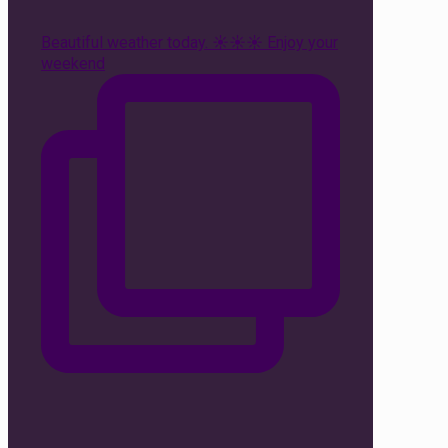
Beautiful weather today. ☀️☀️☀️ Enjoy your
weekend