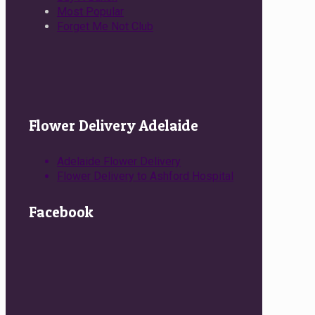
Most Popular
Forget Me Not Club
Flower Delivery Adelaide
Adelaide Flower Delivery
Flower Delivery to Ashford Hospital
Facebook