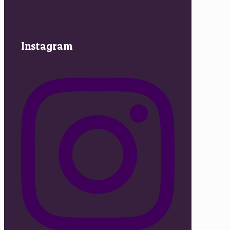
Instagram