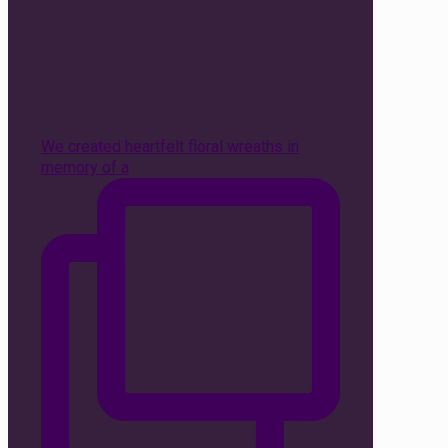
We created heartfelt floral wreaths in
memory of a