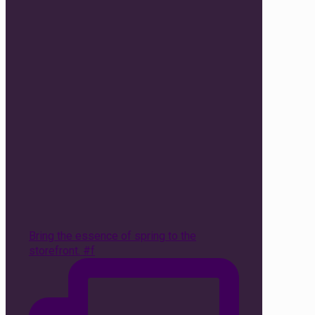
Bring the essence of spring to the
storefront. #f