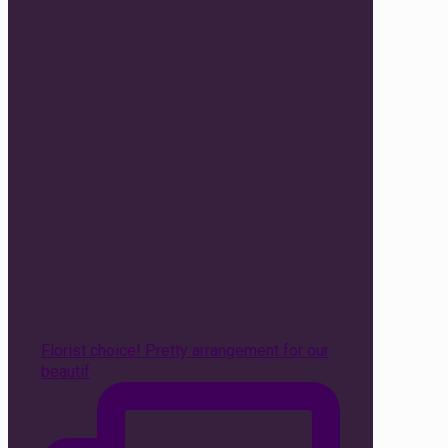
Florist choice! Pretty arrangement for our
beautif