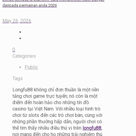
daripada permainan anda 2026
May 26, 2026
0
Categories
Public
Tags
Longfu88 không chỉ đơn thuần là một nền
tảng chơi game trực tuyến; nó còn là một
điểm đến hoàn hảo cho những tín đồ
casino tại Việt Nam. Với nhiều loại hình trò
chơi từ slots đến các trò chơi bàn, cùng với
những phần thưởng hấp dẫn, người chơi có
thể tìm thấy nhiều điều thú vị trên
longfu88
,
nơi mang đến cho họ những trải nghiệm thú