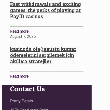
Fast withdrawals and exciting
games: the perks of playing at
PayID casinos
Read more
August 7, 2026
kasinoda olağanüstü kumar
ödemelerini sergilemek için
akıllıca stratejiler
Read more
Contact Us
Pretty Petals