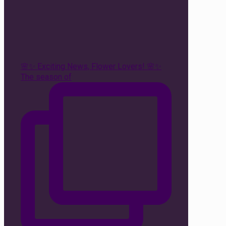
🌸✨ Exciting News, Flower Lovers! 🌸✨
The season of