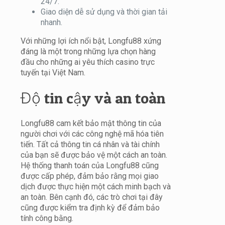
24/7.
Giao diện dễ sử dụng và thời gian tải
nhanh.
Với những lợi ích nổi bật, Longfu88 xứng
đáng là một trong những lựa chọn hàng
đầu cho những ai yêu thích casino trực
tuyến tại Việt Nam.
Độ tin cậy và an toàn
Longfu88 cam kết bảo mật thông tin của
người chơi với các công nghệ mã hóa tiên
tiến. Tất cả thông tin cá nhân và tài chính
của bạn sẽ được bảo vệ một cách an toàn.
Hệ thống thanh toán của Longfu88 cũng
được cấp phép, đảm bảo rằng mọi giao
dịch được thực hiện một cách minh bạch và
an toàn. Bên cạnh đó, các trò chơi tại đây
cũng được kiểm tra định kỳ để đảm bảo
tính công bằng.