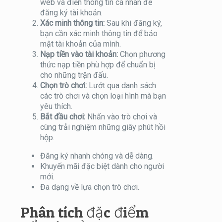
web và điền thông tin cá nhân để
đăng ký tài khoản.
Xác minh thông tin:
Sau khi đăng ký,
bạn cần xác minh thông tin để bảo
mật tài khoản của mình.
Nạp tiền vào tài khoản:
Chọn phương
thức nạp tiền phù hợp để chuẩn bị
cho những trận đấu.
Chọn trò chơi:
Lướt qua danh sách
các trò chơi và chọn loại hình mà bạn
yêu thích.
Bắt đầu chơi:
Nhấn vào trò chơi và
cùng trải nghiệm những giây phút hồi
hộp.
Đăng ký nhanh chóng và dễ dàng.
Khuyến mãi đặc biệt dành cho người
mới.
Đa dạng về lựa chọn trò chơi.
Phân tích đặc điểm