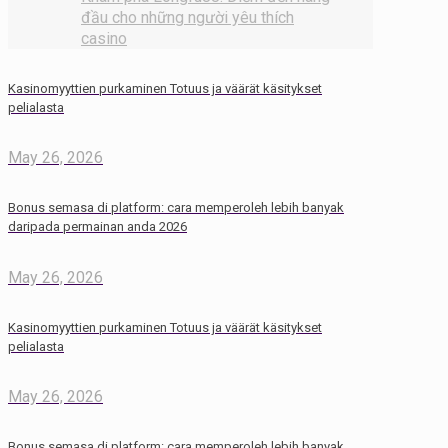
đầu cho những người yêu thích
casino
Kasinomyyttien purkaminen Totuus ja väärät käsitykset
pelialasta
May 26, 2026
Bonus semasa di platform: cara memperoleh lebih banyak
daripada permainan anda 2026
May 26, 2026
Kasinomyyttien purkaminen Totuus ja väärät käsitykset
pelialasta
May 26, 2026
Bonus semasa di platform: cara memperoleh lebih banyak