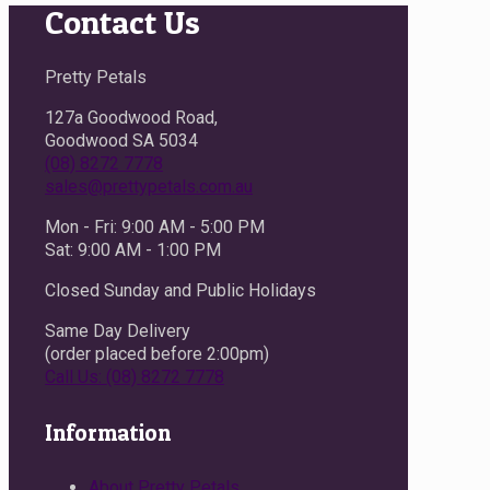
Contact Us
Pretty Petals
127a Goodwood Road,
Goodwood SA 5034
(08) 8272 7778
sales@prettypetals.com.au
Mon - Fri: 9:00 AM - 5:00 PM
Sat: 9:00 AM - 1:00 PM
Closed Sunday and Public Holidays
Same Day Delivery
(order placed before 2:00pm)
Call Us: (08) 8272 7778
Information
About Pretty Petals