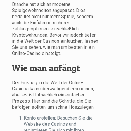
Branche hat sich an moderne
Spielgewohnheiten angepasst. Dies
bedeutet nicht nur mehr Spiele, sondern
auch die Einführung sicherer
Zahlungsoptionen, einschließlich
Kryptowährungen. Bevor wir jedoch tiefer
in die Welt der Casinos eintauchen, lassen
Sie uns sehen, wie man am besten in ein
Online-Casino einsteigt.
Wie man anfängt
Der Einstieg in die Welt der Online-
Casinos kann überwältigend erscheinen,
aber es ist tatsächlich ein einfacher
Prozess. Hier sind die Schritte, die Sie
befolgen sollten, um schnell loszulegen:
Konto erstellen:
Besuchen Sie die
Website des Casinos und
registrieren Sie sich mit Ihren