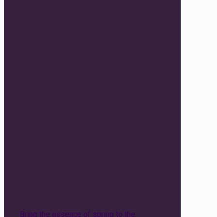
Bring the essence of spring to the