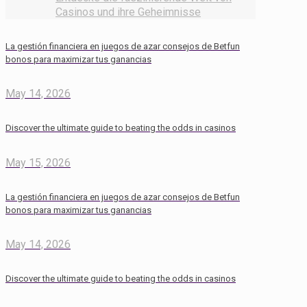
Casinos und ihre Geheimnisse
La gestión financiera en juegos de azar consejos de Betfun
bonos para maximizar tus ganancias
May 14, 2026
Discover the ultimate guide to beating the odds in casinos
May 15, 2026
La gestión financiera en juegos de azar consejos de Betfun
bonos para maximizar tus ganancias
May 14, 2026
Discover the ultimate guide to beating the odds in casinos