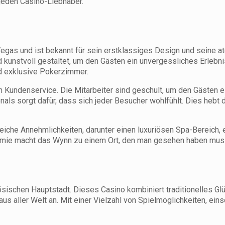
jeden Casino-Liebhaber.
egas und ist bekannt für sein erstklassiges Design und seine a
d kunstvoll gestaltet, um den Gästen ein unvergessliches Erlebni
und exklusive Pokerzimmer.
Kundenservice. Die Mitarbeiter sind geschult, um den Gästen ei
onals sorgt dafür, dass sich jeder Besucher wohlfühlt. Dies hebt
eiche Annehmlichkeiten, darunter einen luxuriösen Spa-Bereich,
nomie macht das Wynn zu einem Ort, den man gesehen haben mus
sischen Hauptstadt. Dieses Casino kombiniert traditionelles Gl
aus aller Welt an. Mit einer Vielzahl von Spielmöglichkeiten, ei