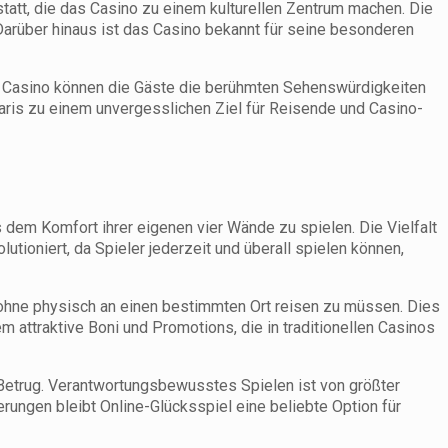
tatt, die das Casino zu einem kulturellen Zentrum machen. Die
Darüber hinaus ist das Casino bekannt für seine besonderen
 im Casino können die Gäste die berühmten Sehenswürdigkeiten
aris zu einem unvergesslichen Ziel für Reisende und Casino-
s dem Komfort ihrer eigenen vier Wände zu spielen. Die Vielfalt
lutioniert, da Spieler jederzeit und überall spielen können,
n, ohne physisch an einen bestimmten Ort reisen zu müssen. Dies
 attraktive Boni und Promotions, die in traditionellen Casinos
r Betrug. Verantwortungsbewusstes Spielen ist von größter
rungen bleibt Online-Glücksspiel eine beliebte Option für