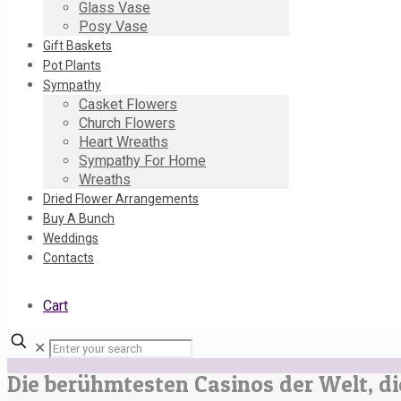
Glass Vase
Posy Vase
Gift Baskets
Pot Plants
Sympathy
Casket Flowers
Church Flowers
Heart Wreaths
Sympathy For Home
Wreaths
Dried Flower Arrangements
Buy A Bunch
Weddings
Contacts
Cart
✕
Die berühmtesten Casinos der Welt, 