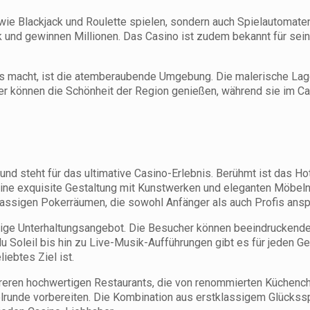
wie Blackjack und Roulette spielen, sondern auch Spielautomaten
k und gewinnen Millionen. Das Casino ist zudem bekannt für se
ers macht, ist die atemberaubende Umgebung. Die malerische L
r können die Schönheit der Region genießen, während sie im Cas
nd steht für das ultimative Casino-Erlebnis. Berühmt ist das Ho
ine exquisite Gestaltung mit Kunstwerken und eleganten Möbeln,
klassigen Pokerräumen, die sowohl Anfänger als auch Profis ans
ältige Unterhaltungsangebot. Die Besucher können beeindruckend
u Soleil bis hin zu Live-Musik-Aufführungen gibt es für jeden 
liebtes Ziel ist.
hreren hochwertigen Restaurants, die von renommierten Küchench
elrunde vorbereiten. Die Kombination aus erstklassigem Glückssp