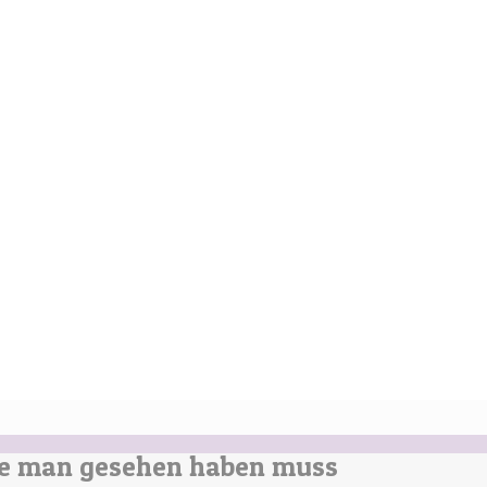
die man gesehen haben muss