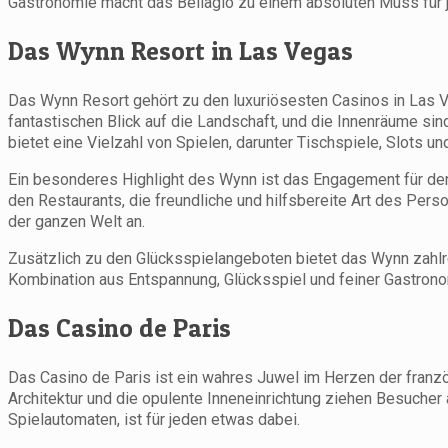
Gastronomie macht das Bellagio zu einem absoluten Muss für 
Das Wynn Resort in Las Vegas
Das Wynn Resort gehört zu den luxuriösesten Casinos in Las V
fantastischen Blick auf die Landschaft, und die Innenräume sin
bietet eine Vielzahl von Spielen, darunter Tischspiele, Slots 
Ein besonderes Highlight des Wynn ist das Engagement für den 
den Restaurants, die freundliche und hilfsbereite Art des Pers
der ganzen Welt an.
Zusätzlich zu den Glücksspielangeboten bietet das Wynn zahlr
Kombination aus Entspannung, Glücksspiel und feiner Gastro
Das Casino de Paris
Das Casino de Paris ist ein wahres Juwel im Herzen der franzö
Architektur und die opulente Inneneinrichtung ziehen Besucher 
Spielautomaten, ist für jeden etwas dabei.