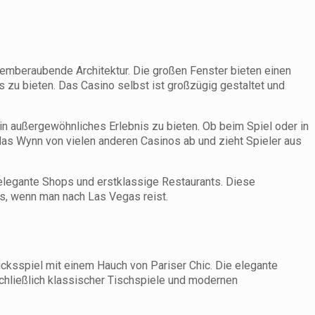
temberaubende Architektur. Die großen Fenster bieten einen
s zu bieten. Das Casino selbst ist großzügig gestaltet und
n außergewöhnliches Erlebnis zu bieten. Ob beim Spiel oder in
 das Wynn von vielen anderen Casinos ab und zieht Spieler aus
 elegante Shops und erstklassige Restaurants. Diese
s, wenn man nach Las Vegas reist.
ücksspiel mit einem Hauch von Pariser Chic. Die elegante
nschließlich klassischer Tischspiele und modernen