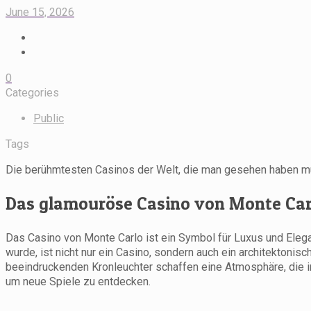
June 15, 2026
0
Categories
Public
Tags
Die berühmtesten Casinos der Welt, die man gesehen haben 
Das glamouröse Casino von Monte Car
Das Casino von Monte Carlo ist ein Symbol für Luxus und Elega
wurde, ist nicht nur ein Casino, sondern auch ein architektoni
beeindruckenden Kronleuchter schaffen eine Atmosphäre, die i
um neue Spiele zu entdecken.