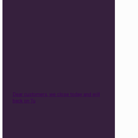
Dear customers, we close today and will
back on Tu