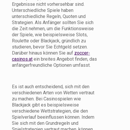
Ergebnisse nicht vorhersehbar sind.
Unterschiedliche Spiele haben
unterschiedliche Regeln, Quoten und
Strategien. Als Anfänger sollten Sie sich
die Zeit nehmen, um die Funktionsweise
der Spiele, wie beispielsweise Slots,
Roulette oder Blackjack, gründlich zu
studieren, bevor Sie Echtgeld setzen.
Darüber hinaus können Sie auf
zoccer-
casinos.at
ein breites Angebot finden, das
anfängerfreundliche Optionen umfasst.
Es ist auch entscheidend, sich mit den
verschiedenen Arten von Wetten vertraut
zu machen. Bei Casinospielen wie
Blackjack gibt es beispielsweise
verschiedene Wettstrategien, die den
Spielverlauf beeinflussen können. Indem
Sie sich mit den Grundregeln und
Spielstrategien vertraut machen, können