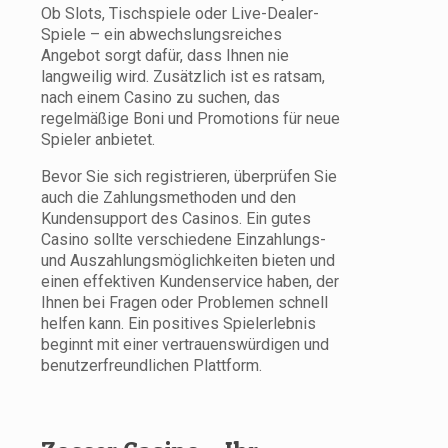
Ob Slots, Tischspiele oder Live-Dealer-
Spiele – ein abwechslungsreiches
Angebot sorgt dafür, dass Ihnen nie
langweilig wird. Zusätzlich ist es ratsam,
nach einem Casino zu suchen, das
regelmäßige Boni und Promotions für neue
Spieler anbietet.
Bevor Sie sich registrieren, überprüfen Sie
auch die Zahlungsmethoden und den
Kundensupport des Casinos. Ein gutes
Casino sollte verschiedene Einzahlungs-
und Auszahlungsmöglichkeiten bieten und
einen effektiven Kundenservice haben, der
Ihnen bei Fragen oder Problemen schnell
helfen kann. Ein positives Spielerlebnis
beginnt mit einer vertrauenswürdigen und
benutzerfreundlichen Plattform.