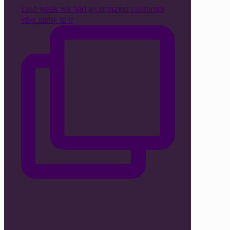
Last week we had an amazing customer
who came to u