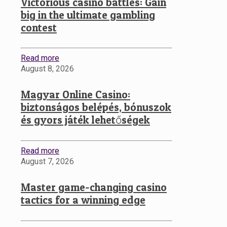
Victorious casino battles: Gain
big in the ultimate gambling
contest
Read more
August 8, 2026
Magyar Online Casino:
biztonságos belépés, bónuszok
és gyors játék lehetőségek
Read more
August 7, 2026
Master game-changing casino
tactics for a winning edge