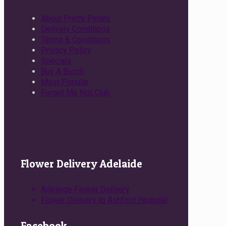
About Pretty Petals
Delivery Conditions
Terms & Conditions
Privacy Policy
Specials
Buy A Bunch
Most Popular
Forget Me Not Club
Flower Delivery Adelaide
Adelaide Flower Delivery
Flower Delivery to Ashford Hospital
Facebook