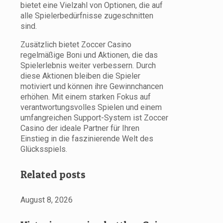
bietet eine Vielzahl von Optionen, die auf
alle Spielerbedürfnisse zugeschnitten
sind.
Zusätzlich bietet Zoccer Casino
regelmäßige Boni und Aktionen, die das
Spielerlebnis weiter verbessern. Durch
diese Aktionen bleiben die Spieler
motiviert und können ihre Gewinnchancen
erhöhen. Mit einem starken Fokus auf
verantwortungsvolles Spielen und einem
umfangreichen Support-System ist Zoccer
Casino der ideale Partner für Ihren
Einstieg in die faszinierende Welt des
Glücksspiels.
Related posts
August 8, 2026