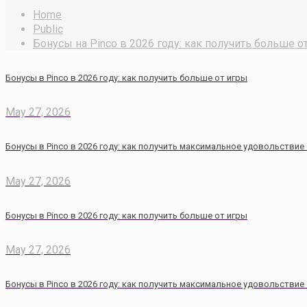
Home
Public
Бонусы на Pinco в 2026 году: как получить больше о
Бонусы в Pinco в 2026 году: как получить больше от игры
May 27, 2026
Бонусы в Pinco в 2026 году: как получить максимальное удовольствие
May 27, 2026
Бонусы в Pinco в 2026 году: как получить больше от игры
May 27, 2026
Бонусы в Pinco в 2026 году: как получить максимальное удовольствие