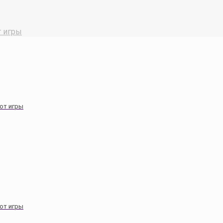
т игры
 от игры
 от игры