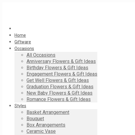
Home
Giftware
Occasions
All Occasions
Anniversary Flowers & Gift Ideas
Birthday Flowers & Gift Ideas
Engagement Flowers & Gift Ideas
Get Well Flowers & Gift Ideas
Graduation Flowers & Gift Ideas
New Baby Flowers & Gift Ideas
Romance Flowers & Gift Ideas
Styles
Basket Arrangement
Bouquet
Box Arrangements
Ceramic Vase