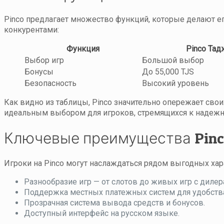
Pinco предлагает множество функций, которые делают е
конкурентами:
Функция
Pinco Тад
Выбор игр
Большой выбор
Бонусы
До 55,000 TJS
Безопасность
Высокий уровень
Как видно из таблицы, Pinco значительно опережает сво
идеальным выбором для игроков, стремящихся к надежно
Ключевые преимущества Pinc
Игроки на Pinco могут наслаждаться рядом выгодных хар
Разнообразие игр — от слотов до живых игр с дилер
Поддержка местных платежных систем для удобств
Прозрачная система вывода средств и бонусов.
Доступный интерфейс на русском языке.