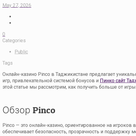
May 27, 2026
0
Categories
Public
Tags
Онлайн-казино Pinco в Таджикистане предлагает уникаль
игр, привлекательной системой бонусов и
Пинко сайт Тад
этой статье мы рассмотрим, как получить больше от игры
Обзор Pinco
Pinco — это онлайн-казино, ориентированное на игроков
обеспечивает безопасность, прозрачность и поддержку 