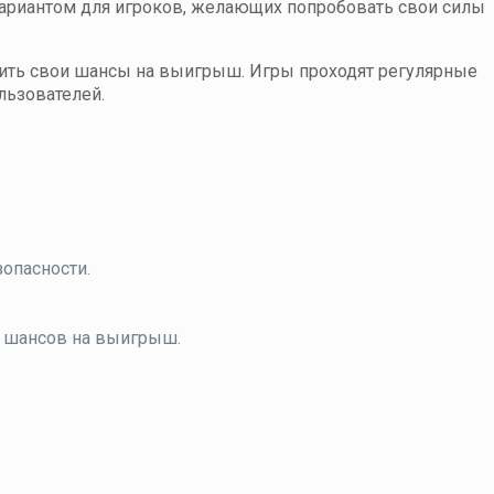
м вариантом для игроков, желающих попробовать свои силы
ичить свои шансы на выигрыш. Игры проходят регулярные
льзователей.
опасности.
я шансов на выигрыш.