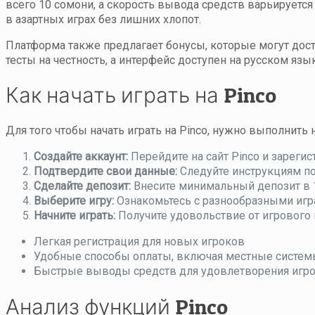
всего 10 сомони, а скорость вывода средств варьируется
в азартных играх без лишних хлопот.
Платформа также предлагает бонусы, которые могут дост
тесты на честность, а интерфейс доступен на русском язы
Как начать играть на Pinco
Для того чтобы начать играть на Pinco, нужно выполнить
Создайте аккаунт:
Перейдите на сайт Pinco и зареги
Подтвердите свои данные:
Следуйте инструкциям п
Сделайте депозит:
Внесите минимальный депозит в 1
Выберите игру:
Ознакомьтесь с разнообразными игра
Начните играть:
Получите удовольствие от игрового
Легкая регистрация для новых игроков
Удобные способы оплаты, включая местные систе
Быстрые выводы средств для удовлетворения игр
Анализ функций Pinco