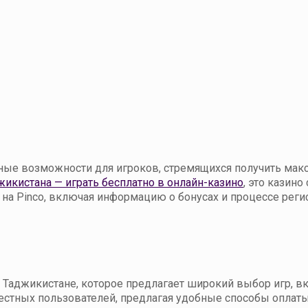
ные возможности для игроков, стремящихся получить макс
жикистана — играть бесплатно в онлайн-казино
, это казин
 на Pinco, включая информацию о бонусах и процессе реги
 в Таджикистане, которое предлагает широкий выбор игр,
местных пользователей, предлагая удобные способы оплат