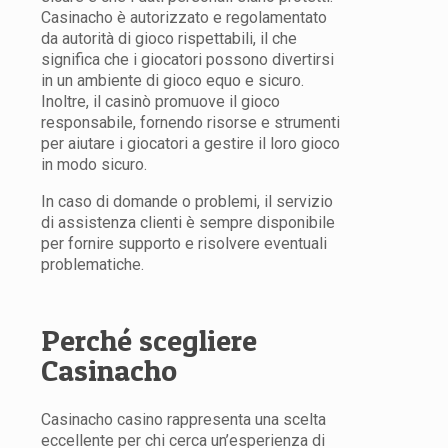
Casinacho è autorizzato e regolamentato
da autorità di gioco rispettabili, il che
significa che i giocatori possono divertirsi
in un ambiente di gioco equo e sicuro.
Inoltre, il casinò promuove il gioco
responsabile, fornendo risorse e strumenti
per aiutare i giocatori a gestire il loro gioco
in modo sicuro.
In caso di domande o problemi, il servizio
di assistenza clienti è sempre disponibile
per fornire supporto e risolvere eventuali
problematiche.
Perché scegliere
Casinacho
Casinacho casino rappresenta una scelta
eccellente per chi cerca un’esperienza di