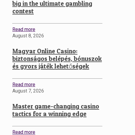
big in the ultimate gambling
contest
Read more
August 8, 2026
Magyar Online Casino:
biztonságos belépés, bónuszok
és gyors játék lehetőségek
Read more
August 7, 2026
Master game-changing casino
tactics for a winning edge
Read more