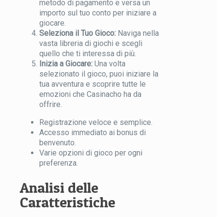
metodo di pagamento e versa un
importo sul tuo conto per iniziare a
giocare.
Seleziona il Tuo Gioco:
Naviga nella
vasta libreria di giochi e scegli
quello che ti interessa di più.
Inizia a Giocare:
Una volta
selezionato il gioco, puoi iniziare la
tua avventura e scoprire tutte le
emozioni che Casinacho ha da
offrire.
Registrazione veloce e semplice.
Accesso immediato ai bonus di
benvenuto.
Varie opzioni di gioco per ogni
preferenza.
Analisi delle
Caratteristiche