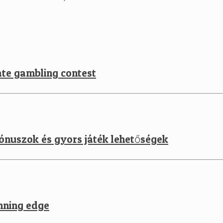
mate gambling contest
ónuszok és gyors játék lehetőségek
nning edge