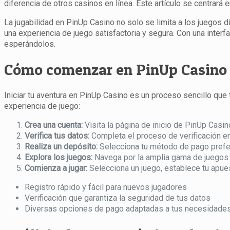
diferencia de otros casinos en línea. Este artículo se centra
La jugabilidad en PinUp Casino no solo se limita a los juegos di
una experiencia de juego satisfactoria y segura. Con una int
esperándolos.
Cómo comenzar en PinUp Casino
Iniciar tu aventura en PinUp Casino es un proceso sencillo que
experiencia de juego:
Crea una cuenta:
Visita la página de inicio de PinUp Casin
Verifica tus datos:
Completa el proceso de verificación en
Realiza un depósito:
Selecciona tu método de pago prefer
Explora los juegos:
Navega por la amplia gama de juegos
Comienza a jugar:
Selecciona un juego, establece tu apuest
Registro rápido y fácil para nuevos jugadores
Verificación que garantiza la seguridad de tus datos
Diversas opciones de pago adaptadas a tus necesidade