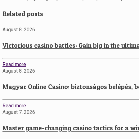
Related posts
August 8, 2026
Victorious casino battles: Gain big in the ulti
Read more
August 8, 2026
Magyar Online Casino: biztonságos belépés, b
Read more
August 7, 2026
Master game-changing casino tactics for a wi