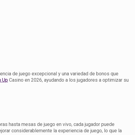
iencia de juego excepcional y una variedad de bonos que
n Up
Casino en 2026, ayudando a los jugadores a optimizar su
oras hasta mesas de juego en vivo, cada jugador puede
orar considerablemente la experiencia de juego, lo que la