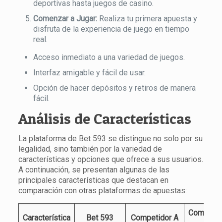
deportivas hasta juegos de casino.
Comenzar a Jugar:
Realiza tu primera apuesta y
disfruta de la experiencia de juego en tiempo
real.
Acceso inmediato a una variedad de juegos.
Interfaz amigable y fácil de usar.
Opción de hacer depósitos y retiros de manera
fácil.
Análisis de Características
La plataforma de Bet 593 se distingue no solo por su
legalidad, sino también por la variedad de
características y opciones que ofrece a sus usuarios.
A continuación, se presentan algunas de las
principales características que destacan en
comparación con otras plataformas de apuestas:
Competid
Característica
Bet 593
Competidor A