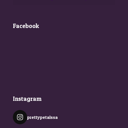
Facebook
Instagram
prettypetalssa