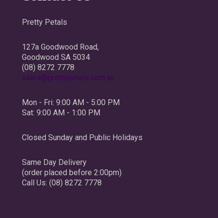
Pretty Petals
127a Goodwood Road,
Goodwood SA 5034
(08) 8272 7778
sales@prettypetals.com.au
Mon - Fri: 9:00 AM - 5:00 PM
Sat: 9:00 AM - 1:00 PM
Closed Sunday and Public Holidays
Same Day Delivery
(order placed before 2:00pm)
Call Us: (08) 8272 7778