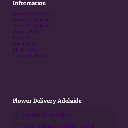
Information
About Pretty Petals
Delivery Conditions
Terms & Conditions
Privacy Policy
Specials
Buy A Bunch
Most Popular
Forget Me Not Club
Flower Delivery Adelaide
Adelaide Flower Delivery
Flower Delivery to Ashford Hospital