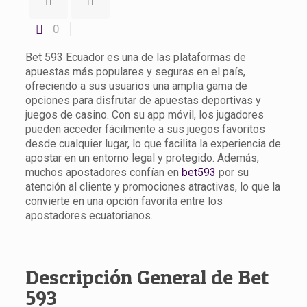
0
Bet 593 Ecuador es una de las plataformas de
apuestas más populares y seguras en el país,
ofreciendo a sus usuarios una amplia gama de
opciones para disfrutar de apuestas deportivas y
juegos de casino. Con su app móvil, los jugadores
pueden acceder fácilmente a sus juegos favoritos
desde cualquier lugar, lo que facilita la experiencia de
apostar en un entorno legal y protegido. Además,
muchos apostadores confían en
bet593
por su
atención al cliente y promociones atractivas, lo que la
convierte en una opción favorita entre los
apostadores ecuatorianos.
Descripción General de Bet
593