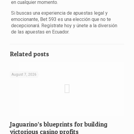
en cualquier momento.
Si buscas una experiencia de apuestas legal y
emocionante, Bet 593 es una elección que no te
decepcionará. Regístrate hoy y únete a la diversión
de las apuestas en Ecuador.
Related posts
August 7, 2026
Jaguarino’s blueprints for building
victorious casino profits