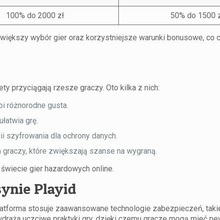
100% do 2000 zł
50% do 1500 
 większy wybór gier oraz korzystniejsze warunki bonusowe, co cz
y przyciągają rzesze graczy. Oto kilka z nich:
i różnorodne gusta.
ułatwia grę.
 szyfrowania dla ochrony danych.
h graczy, które zwiększają szanse na wygraną.
 świecie gier hazardowych online.
synie Playid
Platforma stosuje zaawansowane technologie zabezpieczeń, taki
draża uczciwe praktyki gry, dzięki czemu gracze mogą mieć pew