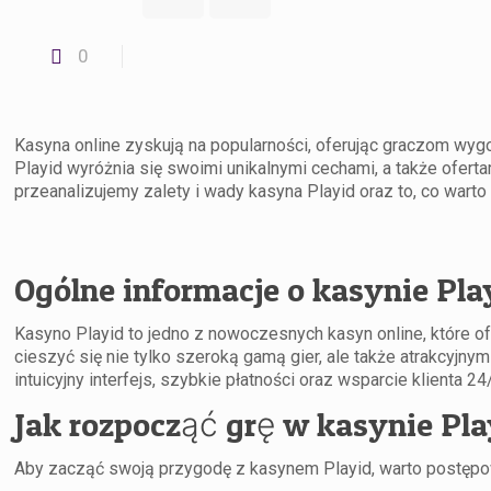
0
Kasyna online zyskują na popularności, oferując graczom wygo
Playid wyróżnia się swoimi unikalnymi cechami, a także ofertam
przeanalizujemy zalety i wady kasyna Playid oraz to, co wart
Ogólne informacje o kasynie Pla
Kasyno Playid to jedno z nowoczesnych kasyn online, które o
cieszyć się nie tylko szeroką gamą gier, ale także atrakcyjn
intuicyjny interfejs, szybkie płatności oraz wsparcie klient
Jak rozpocząć grę w kasynie Pla
Aby zacząć swoją przygodę z kasynem Playid, warto postępo