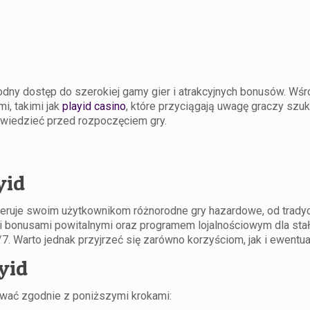
dny dostęp do szerokiej gamy gier i atrakcyjnych bonusów. Wśró
i, takimi jak
playid casino
, które przyciągają uwagę graczy sz
o wiedzieć przed rozpoczęciem gry.
yid
feruje swoim użytkownikom różnorodne gry hazardowe, od tradyc
ymi bonusami powitalnymi oraz programem lojalnościowym dla stał
a 24/7. Warto jednak przyjrzeć się zarówno korzyściom, jak i ew
yid
wać zgodnie z poniższymi krokami: