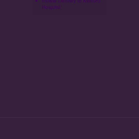
Flower Delivery to Ashford
Hospital