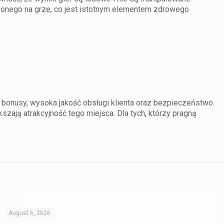
zonego na grze, co jest istotnym elementem zdrowego
e bonusy, wysoka jakość obsługi klienta oraz bezpieczeństwo.
szają atrakcyjność tego miejsca. Dla tych, którzy pragną
August 6, 2026