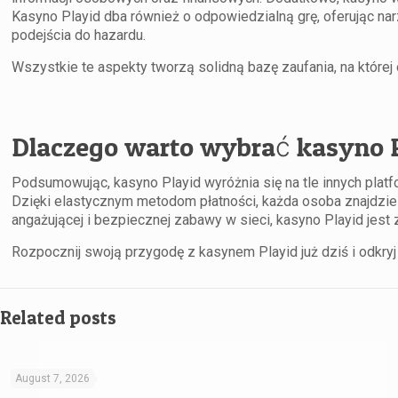
Kasyno Playid dba również o odpowiedzialną grę, oferując n
podejścia do hazardu.
Wszystkie te aspekty tworzą solidną bazę zaufania, na której o
Dlaczego warto wybrać kasyno 
Podsumowując, kasyno Playid wyróżnia się na tle innych plat
Dzięki elastycznym metodom płatności, każda osoba znajdzie c
angażującej i bezpiecznej zabawy w sieci, kasyno Playid jes
Rozpocznij swoją przygodę z kasynem Playid już dziś i odkry
Related posts
August 7, 2026