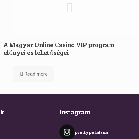
A Magyar Online Casino VIP program
előnyei és lehetőségei
Read more
ok
Instagram
prettypetalssa