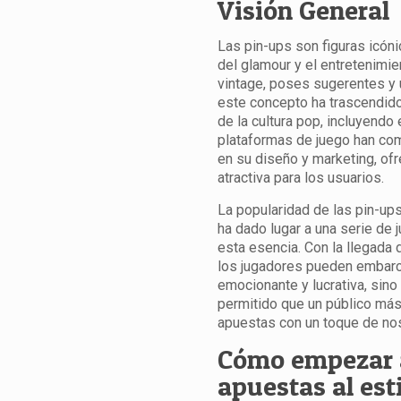
Visión General
Las pin-ups son figuras icón
del glamour y el entretenimie
vintage, poses sugerentes y u
este concepto ha trascendido
de la cultura pop, incluyendo
plataformas de juego han com
en su diseño y marketing, ofr
atractiva para los usuarios.
La popularidad de las pin-up
ha dado lugar a una serie de 
esta esencia. Con la llegada
los jugadores pueden embarc
emocionante y lucrativa, sino
permitido que un público más
apuestas con un toque de nost
Cómo empezar a
apuestas al est