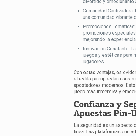
divertido y emocionante 
Comunidad Cautivadora: 
una comunidad vibrante d
Promociones Temáticas:
promociones especiales q
mejorando la experiencia 
Innovación Constante: La
juegos y estéticas para m
jugadores.
Con estas ventajas, es evide
el estilo pin-up están constru
apostadores modernos. Esto 
juego más inmersiva y emoci
Confianza y Se
Apuestas Pin-
La seguridad es un aspecto c
línea. Las plataformas que ad