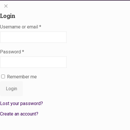
✕
Login
Username or email
*
Password
*
Remember me
Login
Lost your password?
Create an account?