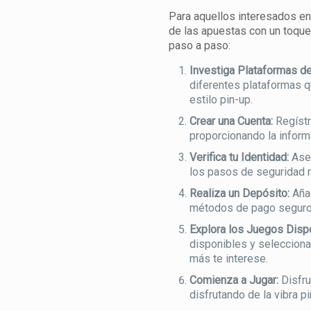
Para aquellos interesados e
de las apuestas con un toque
paso a paso:
Investiga Plataformas d
diferentes plataformas q
estilo pin-up.
Crear una Cuenta:
Regístr
proporcionando la informa
Verifica tu Identidad:
Aseg
los pasos de seguridad r
Realiza un Depósito:
Añad
métodos de pago seguros
Explora los Juegos Disp
disponibles y selecciona
más te interese.
Comienza a Jugar:
Disfru
disfrutando de la vibra p