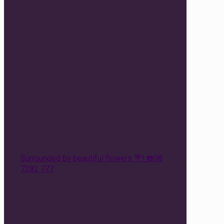
Surrounded by beautiful flowers 💐! ☎️08
7282 777