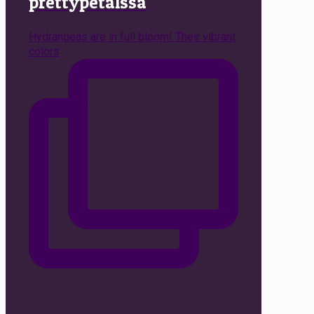
prettypetalssa
Hydrangeas are in full bloom! Their vibrant
colors