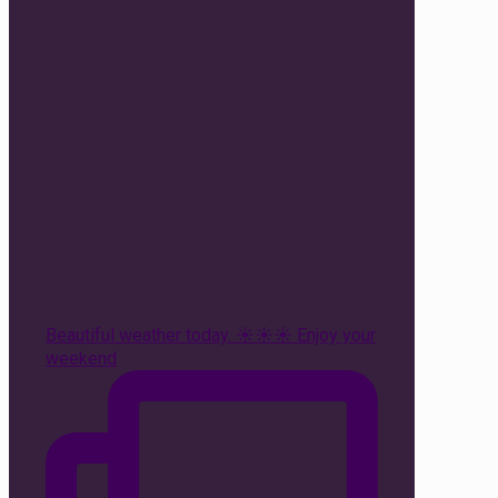
Beautiful weather today. ☀️☀️☀️ Enjoy your
weekend