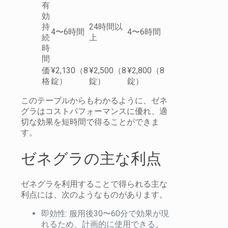
有
効
持
24時間以
4〜6時間
4〜6時間
続
上
時
間
価
¥2,130（8
¥2,500（8
¥2,800（8
格
錠）
錠）
錠）
このテーブルからもわかるように、ゼネ
グラはコストパフォーマンスに優れ、適
切な効果を短時間で得ることができま
す。
ゼネグラの主な利点
ゼネグラを利用することで得られる主な
利点には、次のようなものがあります。
即効性: 服用後30〜60分で効果が現
れるため、計画的に使用できる。