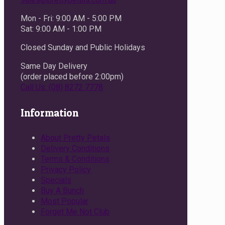
Mon - Fri: 9:00 AM - 5:00 PM
Sat: 9:00 AM - 1:00 PM
Closed Sunday and Public Holidays
Same Day Delivery
(order placed before 2:00pm)
Call Us: (08) 8272 7778
Information
About Pretty Petals
Delivery Conditions
Terms & Conditions
Privacy Policy
Specials
Buy A Bunch
Most Popular
Forget Me Not Club