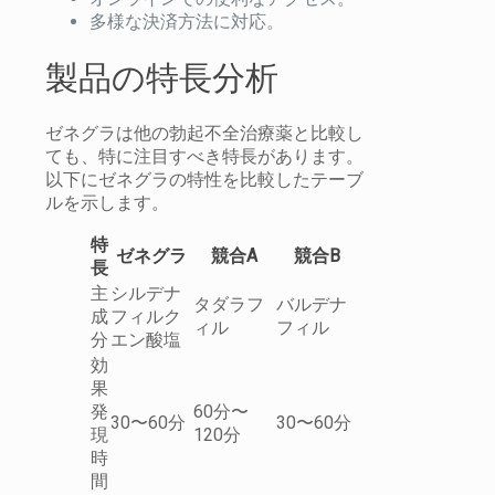
多様な決済方法に対応。
製品の特長分析
ゼネグラは他の勃起不全治療薬と比較し
ても、特に注目すべき特長があります。
以下にゼネグラの特性を比較したテーブ
ルを示します。
特
ゼネグラ
競合A
競合B
長
主
シルデナ
タダラフ
バルデナ
成
フィルク
ィル
フィル
分
エン酸塩
効
果
発
60分〜
30〜60分
30〜60分
現
120分
時
間