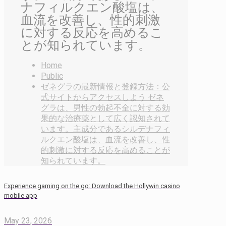
ナフィルクエン酸塩は、
血流を改善し、性的刺激
に対する反応を高めるこ
とが知られています。
Home
Public
ゼネグラの最新情報と登録方法：公
式サイトからアクセスしよう ゼネ
グラは、男性の勃起不全に対する効
果的な治療薬として広く認知されて
います。主成分であるシルデナフィ
ルクエン酸塩は、血流を改善し、性
的刺激に対する反応を高めることが
知られています。
Experience gaming on the go: Download the Hollywin casino
mobile app
May 23, 2026