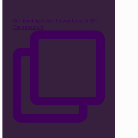
🌸✨ Exciting News, Flower Lovers! 🌸✨
The season of