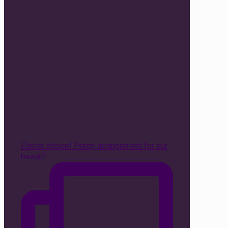
Florist choice! Pretty arrangement for our
beautif