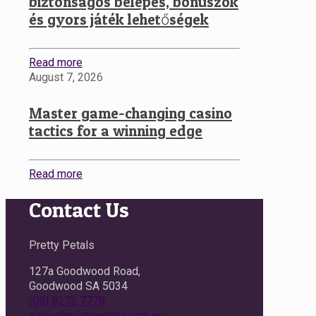
biztonságos belépés, bónuszok
és gyors játék lehetőségek
Read more
August 7, 2026
Master game-changing casino
tactics for a winning edge
Read more
Contact Us
Pretty Petals
127a Goodwood Road,
Goodwood SA 5034
(08) 8272 7778
sales@prettypetals.com.au