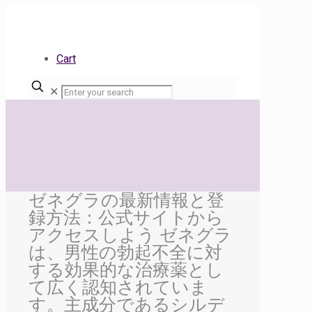
Cart
✕
ゼネグラの最新情報と登
録方法：公式サイトから
アクセスしよう ゼネグラ
は、男性の勃起不全に対
する効果的な治療薬とし
て広く認知されていま
す。主成分であるシルデ