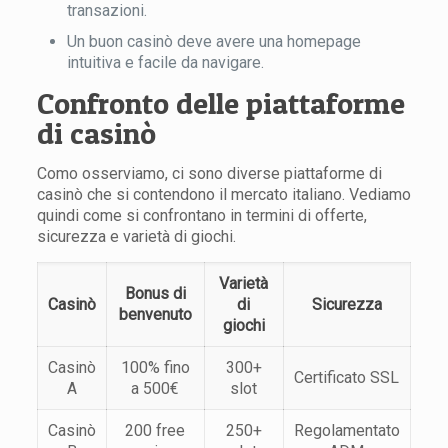
transazioni.
Un buon casinò deve avere una homepage
intuitiva e facile da navigare.
Confronto delle piattaforme
di casinò
Como osserviamo, ci sono diverse piattaforme di
casinò che si contendono il mercato italiano. Vediamo
quindi come si confrontano in termini di offerte,
sicurezza e varietà di giochi.
Varietà
Bonus di
Casinò
di
Sicurezza
benvenuto
giochi
Casinò
100% fino
300+
Certificato SSL
A
a 500€
slot
Casinò
200 free
250+
Regolamentato