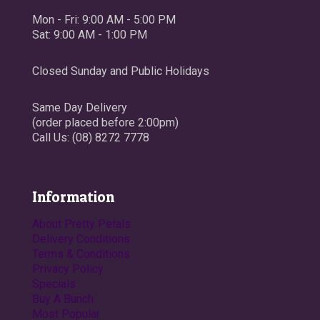
Mon - Fri: 9:00 AM - 5:00 PM
Sat: 9:00 AM - 1:00 PM
Closed Sunday and Public Holidays
Same Day Delivery
(order placed before 2:00pm)
Call Us: (08) 8272 7778
Information
About Pretty Petals
Delivery Conditions
Terms & Conditions
Privacy Policy
Specials
Buy A Bunch
Most Popular