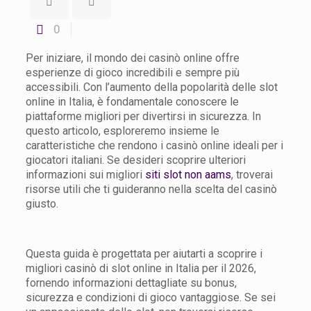
0
Per iniziare, il mondo dei casinò online offre
esperienze di gioco incredibili e sempre più
accessibili. Con l’aumento della popolarità delle slot
online in Italia, è fondamentale conoscere le
piattaforme migliori per divertirsi in sicurezza. In
questo articolo, esploreremo insieme le
caratteristiche che rendono i casinò online ideali per i
giocatori italiani. Se desideri scoprire ulteriori
informazioni sui migliori
siti slot non aams
, troverai
risorse utili che ti guideranno nella scelta del casinò
giusto.
Questa guida è progettata per aiutarti a scoprire i
migliori casinò di slot online in Italia per il 2026,
fornendo informazioni dettagliate su bonus,
sicurezza e condizioni di gioco vantaggiose. Se sei