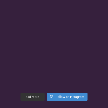
Load More…
Follow on Instagram