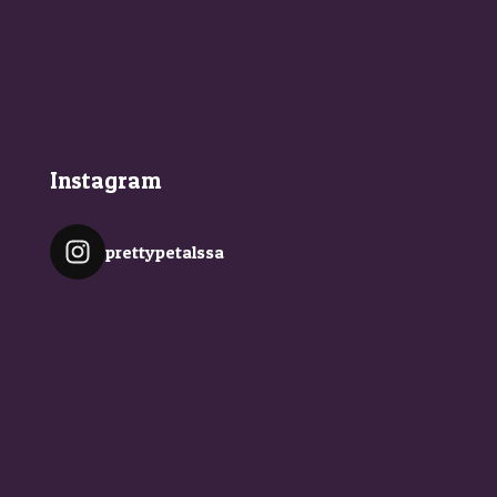
Instagram
prettypetalssa