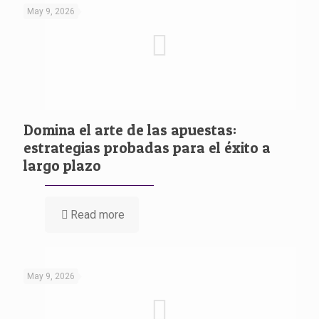
May 9, 2026
Domina el arte de las apuestas:
estrategias probadas para el éxito a
largo plazo
Read more
May 9, 2026