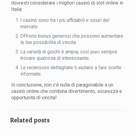
dovresti considerare i migliori casinò di slot online in
Italia:
I casinò sono tra i più affidabili e sicuri del
mercato.
Offrono bonus generosi che possono aumentare
le tue possibilità di vincita.
La varietà di giochi è ampia, così puoi sempre
trovare qualcosa di interessante.
Le recensioni dettagliate ti aiutano a fare scelte
informate.
In conclusione, non c’è nulla di paragonabile a un
casinò online che combina divertimento, sicurezza e
opportunità di vincita!
Related posts